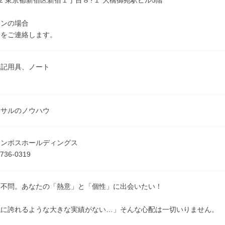
0022 東京都新宿区新宿１丁目８?１ 大橋御苑駅ビル5階
インの場合
クをご連絡します。
筆記用具、ノート
由
ンサルのノウハウ
テンポスホールディングス
736-0319
切不問。あなたの「熱意」と「個性」に出会いたい！
代に誇れるような大きな実績がない…」そんな心配は一切いりません。