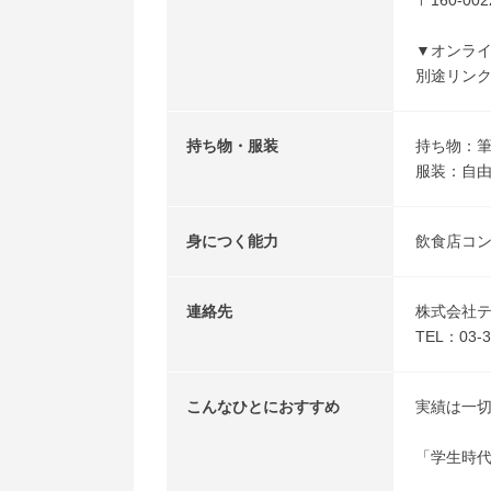
〒160-
▼オンラ
別途リン
持ち物・服装
持ち物：
服装：自
身につく能力
飲食店コ
連絡先
株式会社
TEL：03-3
こんなひとにおすすめ
実績は一
「学生時