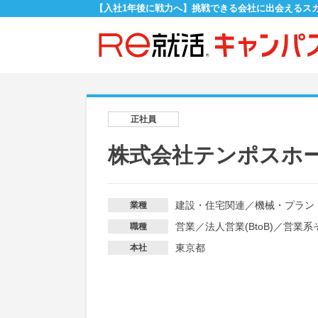
【入社1年後に戦力へ】挑戦できる会社に出会えるス
正社員
株式会社テンポスホ
建設・住宅関連
／
機械・プラン
業種
営業
／
法人営業(BtoB)
／
営業系
職種
東京都
本社