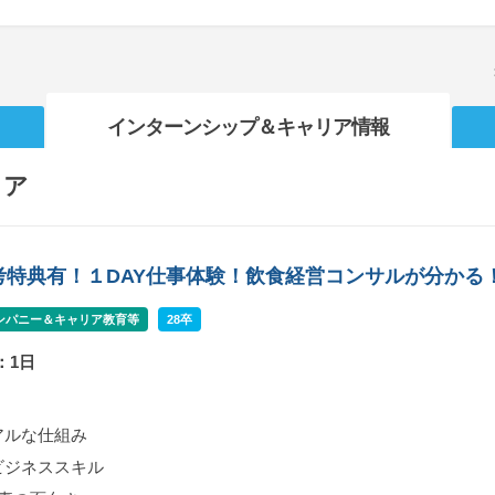
インターンシップ
＆キャリア情報
リア
考特典有！１DAY仕事体験！飲食経営コンサルが分かる
ンパニー＆キャリア教育等
28卒
：1日
アルな仕組み
ビジネススキル