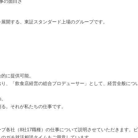
事の面白さ
を展開する、東証スタンダード上場のグループです。
合的に提供可能。
おり、「飲食店経営の総合プロデューサー」として、経営全般につ
の。
創る。それが私たちの仕事です。
】
プ各社（8社17職種）の仕事について説明させていただきます。
へのガチ就活相談タイムもご用意しています。