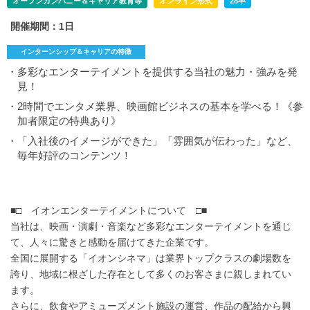
オープンカンパニー＆キャリア教育等
オンライン形式
28卒
開催期間：1日
インターンシップ＆キャリアの特徴
・多彩なエンターテイメントを提供する当社の魅力・強みを発
見！
・2時間でエンタメ業界、映画館ビジネスの基本を学べる！《参
加者限定の特典あり》
・「入社後のイメージができた」「雰囲気が伝わった」など、
毎年好評のコンテンツ！
■□ イオンエンターテイメントについて □■
当社は、映画・演劇・音楽など多彩なエンターテイメントを通じ
て、人々に驚きと感動を届けてきた企業です。
全国に展開する「イオンシネマ」は業界トップクラスの劇場数を
誇り、地域に根ざした存在として多くのお客さまに親しまれてい
ます。
さらに、飲食やアミューズメント施設の運営、作品の配給から興