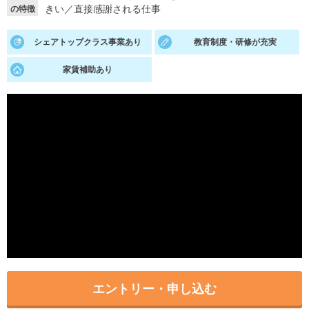
きい
／
直接感謝される仕事
の特徴
就活支援
就活コラム
シェアトップクラス事業あり
教育制度・研修が充実
就活ノウハウが満載！
お役立ち記事・相談室など
家賃補助あり
適職診断
就活チャンネル
あなたに合う仕事を診断！
動画で対策講座をチェック
就活ニュースペーパー
よくある質問
就活時事ニュースを更新
不明点があればこちら
エントリー・申し込む