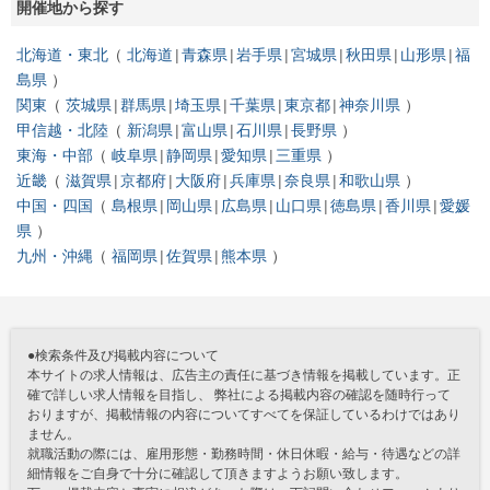
開催地から探す
北海道・東北
北海道
青森県
岩手県
宮城県
秋田県
山形県
福
島県
関東
茨城県
群馬県
埼玉県
千葉県
東京都
神奈川県
甲信越・北陸
新潟県
富山県
石川県
長野県
東海・中部
岐阜県
静岡県
愛知県
三重県
近畿
滋賀県
京都府
大阪府
兵庫県
奈良県
和歌山県
中国・四国
島根県
岡山県
広島県
山口県
徳島県
香川県
愛媛
県
九州・沖縄
福岡県
佐賀県
熊本県
●検索条件及び掲載内容について
本サイトの求人情報は、広告主の責任に基づき情報を掲載しています。正
確で詳しい求人情報を目指し、 弊社による掲載内容の確認を随時行って
おりますが、掲載情報の内容についてすべてを保証しているわけではあり
ません。
就職活動の際には、雇用形態・勤務時間・休日休暇・給与・待遇などの詳
細情報をご自身で十分に確認して頂きますようお願い致します。