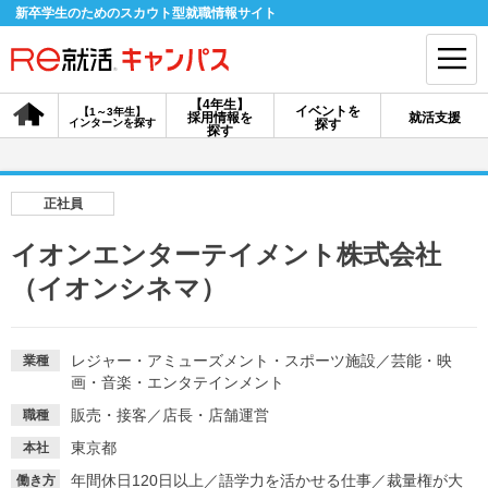
新卒学生のためのスカウト型就職情報サイト
【4年生】
イベントを
【1～3年生】
採用情報を
就活支援
インターンを探す
探す
会員登録
ログイン
探す
会員ID・パスワードを忘れた方はこちら
正社員
探す
イオンエンターテイメント株式会社
（イオンシネマ）
【4年生】
【4年生】
【1～3年生】
採用情報を探す
説明会を探す
インターンを探す
レジャー・アミューズメント・スポーツ施設
／
芸能・映
業種
画・音楽・エンタテインメント
イベントを探す
スカウト
お知らせ
販売・接客
／
店長・店舗運営
職種
東京都
本社
就活ノウハウ・サポート
年間休日120日以上
／
語学力を活かせる仕事
／
裁量権が大
働き方