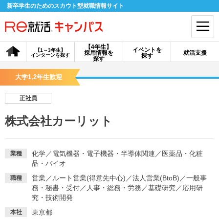
新卒学生のためのスカウト型就職情報サイト
【4年生】
イベントを
【1～3年生】
採用情報を
就活支援
インターンを探す
探す
会員登録
ログイン
探す
大学1,2年生歓迎
会員ID・パスワードを忘れた方はこちら
正社員
探す
株式会社カーリット
【4年生】
【4年生】
【1～3年生】
採用情報を探す
説明会を探す
インターンを探す
化学
／
電気機器・電子機器・半導体関連
／
医薬品・化粧
業種
品・バイオ
営業
／
ルート営業(得意先中心)
／
法人営業(BtoB)
／
一般事
職種
イベントを探す
スカウト
お知らせ
務・秘書・受付
／
人事・総務・労務
／
基礎研究
／
応用研
究・技術開発
就活ノウハウ・サポート
東京都
本社