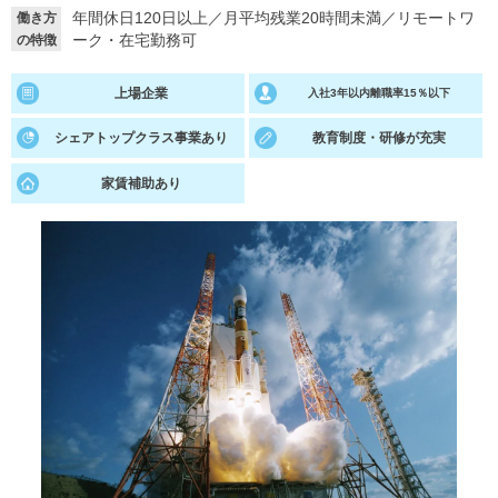
年間休日120日以上
／
月平均残業20時間未満
／
リモートワ
働き方
就活支援
就活コラム
ーク・在宅勤務可
の特徴
就活ノウハウが満載！
お役立ち記事・相談室など
上場企業
入社3年以内離職率15％以下
適職診断
就活チャンネル
シェアトップクラス事業あり
教育制度・研修が充実
あなたに合う仕事を診断！
動画で対策講座をチェック
家賃補助あり
就活ニュースペーパー
よくある質問
就活時事ニュースを更新
不明点があればこちら