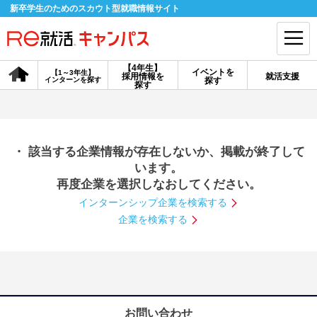
新卒学生のためのスカウト型就職情報サイト
【4年生】
イベントを
【1～3年生】
採用情報を
就活支援
インターンを探す
探す
会員登録
ログイン
探す
会員ID・パスワードを忘れた方はこちら
・ 該当する企業情報が存在しないか、掲載が終了して
探す
います。
再度企業を選択しなおしてください。
インターンシップ企業を検索する
【4年生】
【4年生】
【1～3年生】
採用情報を探す
説明会を探す
インターンを探す
企業を検索する
イベントを探す
スカウト
お知らせ
就活ノウハウ・サポート
お問い合わせ