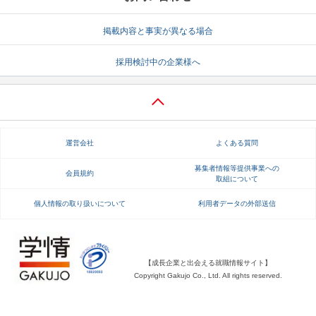
就活支援
就活コラム
掲載内容と事実が異なる場合
就活ノウハウが満載！
お役立ち記事・相談室など
採用検討中の企業様へ
適職診断
就活チャンネル
あなたに合う仕事を診断！
動画で対策講座をチェック
就活ニュースペーパー
よくある質問
運営会社
よくある質問
就活時事ニュースを更新
不明点があればこちら
募集者情報等提供事業への
会員規約
取組について
個人情報の取り扱いについて
利用者データの外部送信
【成長企業と出会える就職情報サイト】
Copyright Gakujo Co., Ltd. All rights reserved.