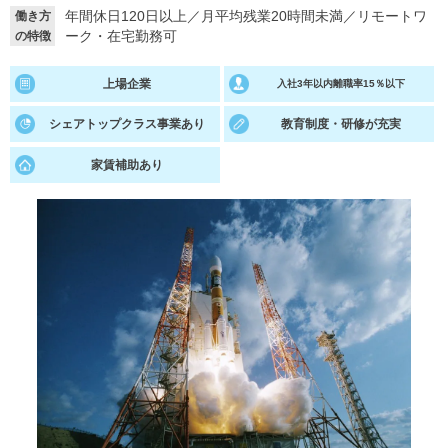
年間休日120日以上
／
月平均残業20時間未満
／
リモートワ
働き方
就活支援
就活コラム
ーク・在宅勤務可
の特徴
就活ノウハウが満載！
お役立ち記事・相談室など
上場企業
入社3年以内離職率15％以下
適職診断
就活チャンネル
シェアトップクラス事業あり
教育制度・研修が充実
あなたに合う仕事を診断！
動画で対策講座をチェック
家賃補助あり
就活ニュースペーパー
よくある質問
就活時事ニュースを更新
不明点があればこちら