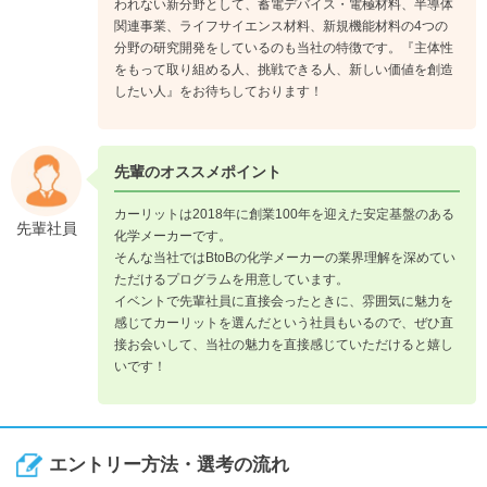
われない新分野として、蓄電デバイス・電極材料、半導体
関連事業、ライフサイエンス材料、新規機能材料の4つの
分野の研究開発をしているのも当社の特徴です。『主体性
をもって取り組める人、挑戦できる人、新しい価値を創造
したい人』をお待ちしております！
先輩のオススメポイント
カーリットは2018年に創業100年を迎えた安定基盤のある
先輩社員
化学メーカーです。
そんな当社ではBtoBの化学メーカーの業界理解を深めてい
ただけるプログラムを用意しています。
イベントで先輩社員に直接会ったときに、雰囲気に魅力を
感じてカーリットを選んだという社員もいるので、ぜひ直
接お会いして、当社の魅力を直接感じていただけると嬉し
いです！
エントリー方法・選考の流れ