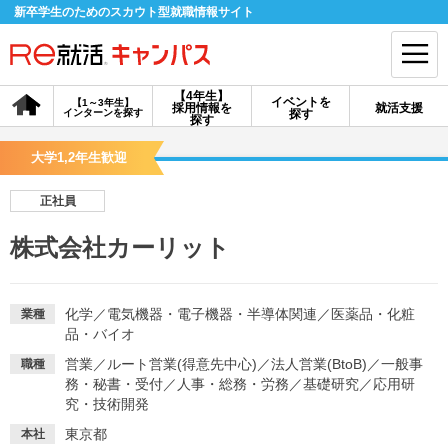
新卒学生のためのスカウト型就職情報サイト
【4年生】
イベントを
【1～3年生】
採用情報を
就活支援
インターンを探す
探す
会員登録
ログイン
探す
大学1,2年生歓迎
会員ID・パスワードを忘れた方はこちら
正社員
探す
株式会社カーリット
【4年生】
【4年生】
【1～3年生】
採用情報を探す
説明会を探す
インターンを探す
化学
／
電気機器・電子機器・半導体関連
／
医薬品・化粧
業種
品・バイオ
営業
／
ルート営業(得意先中心)
／
法人営業(BtoB)
／
一般事
職種
イベントを探す
スカウト
お知らせ
務・秘書・受付
／
人事・総務・労務
／
基礎研究
／
応用研
究・技術開発
就活ノウハウ・サポート
東京都
本社