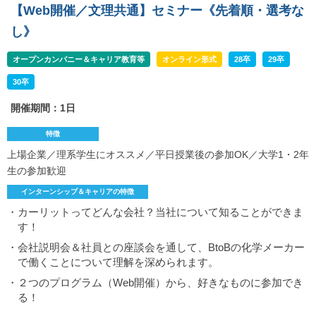
【Web開催／文理共通】セミナー《先着順・選考な
し》
オープンカンパニー＆キャリア教育等
オンライン形式
28卒
29卒
30卒
開催期間：1日
特徴
上場企業／理系学生にオススメ／平日授業後の参加OK／大学1・2年
生の参加歓迎
インターンシップ＆キャリアの特徴
・カーリットってどんな会社？当社について知ることができま
す！
・会社説明会＆社員との座談会を通して、BtoBの化学メーカー
で働くことについて理解を深められます。
・２つのプログラム（Web開催）から、好きなものに参加でき
る！