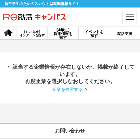
新卒学生のためのスカウト型就職情報サイト
【4年生】
イベントを
【1～3年生】
採用情報を
就活支援
インターンを探す
探す
会員登録
ログイン
探す
会員ID・パスワードを忘れた方はこちら
・ 該当する企業情報が存在しないか、掲載が終了して
探す
います。
再度企業を選択しなおしてください。
企業を検索する
【4年生】
【4年生】
【1～3年生】
採用情報を探す
説明会を探す
インターンを探す
イベントを探す
スカウト
お知らせ
お問い合わせ
就活ノウハウ・サポート