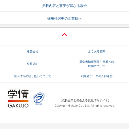
掲載内容と事実が異なる場合
就活支援
就活コラム
採用検討中の企業様へ
就活ノウハウが満載！
お役立ち記事・相談室など
適職診断
就活チャンネル
あなたに合う仕事を診断！
動画で対策講座をチェック
運営会社
よくある質問
就活ニュースペーパー
よくある質問
就活時事ニュースを更新
不明点があればこちら
募集者情報等提供事業への
会員規約
取組について
個人情報の取り扱いについて
利用者データの外部送信
【成長企業と出会える就職情報サイト】
Copyright Gakujo Co., Ltd. All rights reserved.