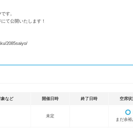
中です。
ジにて公開いたします！
aku/2085saiyo/
対象など
開催日時
終了日時
空席状
未定
まだ余裕