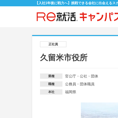
【入社1年後に戦力へ】挑戦できる会社に出会えるス
正社員
久留米市役所
官公庁・公社・団体
業種
公務員・団体職員
職種
福岡県
本社