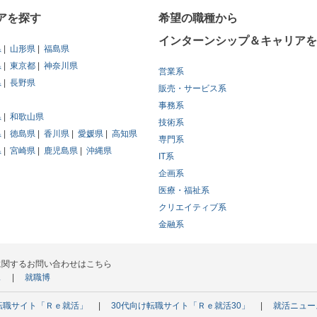
アを探す
希望の職種から
インターンシップ＆キャリアを
県
山形県
福島県
県
東京都
神奈川県
営業系
県
長野県
販売・サービス系
事務系
県
和歌山県
技術系
県
徳島県
香川県
愛媛県
高知県
専門系
県
宮崎県
鹿児島県
沖縄県
IT系
企画系
医療・福祉系
クリエイティブ系
金融系
に関するお問い合わせはこちら
ス
就職博
転職サイト「Ｒｅ就活」
30代向け転職サイト「Ｒｅ就活30」
就活ニュー