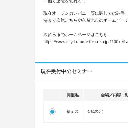
・働く環境を知れる！
現在オープンカンパニー等に関しては調整
決まり次第こちらや久留米市のホームペー
久留米市のホームページはこちら
https://www.city.kurume.fukuoka.jp/1100keik
現在受付中のセミナー
開催地
会場／内容・
福岡県
会場未定