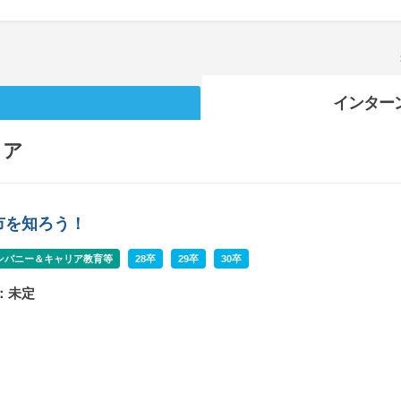
インター
リア
市を知ろう！
ンパニー＆キャリア教育等
28卒
29卒
30卒
：未定