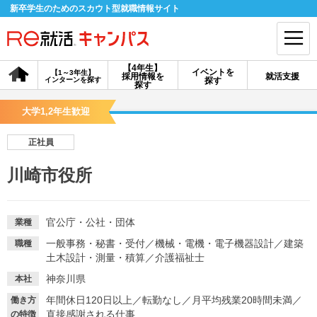
新卒学生のためのスカウト型就職情報サイト
【4年生】
イベントを
【1～3年生】
採用情報を
就活支援
インターンを探す
探す
会員登録
ログイン
探す
大学1,2年生歓迎
会員ID・パスワードを忘れた方はこちら
正社員
探す
川崎市役所
【4年生】
【4年生】
【1～3年生】
採用情報を探す
説明会を探す
インターンを探す
官公庁・公社・団体
業種
一般事務・秘書・受付
／
機械・電機・電子機器設計
／
建築
職種
土木設計・測量・積算
／
介護福祉士
イベントを探す
スカウト
お知らせ
神奈川県
本社
年間休日120日以上
／
転勤なし
／
月平均残業20時間未満
／
働き方
就活ノウハウ・サポート
直接感謝される仕事
の特徴