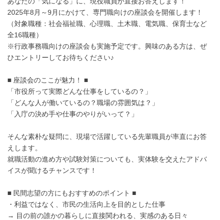
あなたの「気になる」に、現役職員が直接お答えします！
2025年8月～9月にかけて、専門職向けの座談会を開催します！
（対象職種：社会福祉職、心理職、土木職、電気職、保育士など
全16職種）
※行政事務職向けの座談会も実施予定です。興味のある方は、ぜ
ひエントリーしてお待ちください♪
■ 座談会のここが魅力！ ■
「市役所って実際どんな仕事をしているの？」
「どんな人が働いているの？職場の雰囲気は？」
「入庁の決め手や仕事のやりがいって？」
そんな素朴な疑問に、現場で活躍している先輩職員が率直にお答
えします。
就職活動の進め方や試験対策についても、実体験を交えたアドバ
イスが聞けるチャンスです！
■ 民間志望の方にもおすすめのポイント ■
・利益ではなく、市民の生活向上を目的とした仕事
→ 目の前の誰かの暮らしに直接関われる、実感のある日々