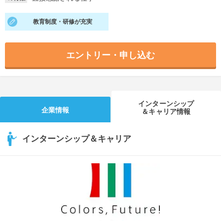
就活支援
就活コラム
教育制度・研修が充実
就活ノウハウが満載！
お役立ち記事・相談室など
適職診断
就活チャンネル
エントリー・申し込む
あなたに合う仕事を診断！
動画で対策講座をチェック
就活ニュースペーパー
よくある質問
インターンシップ
就活時事ニュースを更新
不明点があればこちら
企業情報
＆キャリア情報
インターンシップ＆キャリア