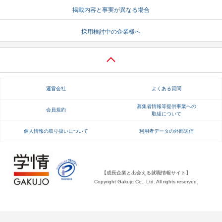
掲載内容と事実が異なる場合
就活支援
就活コラム
採用検討中の企業様へ
就活ノウハウが満載！
お役立ち記事・相談室など
適職診断
就活チャンネル
あなたに合う仕事を診断！
動画で対策講座をチェック
運営会社
よくある質問
就活ニュースペーパー
よくある質問
就活時事ニュースを更新
不明点があればこちら
募集者情報等提供事業への
会員規約
取組について
個人情報の取り扱いについて
利用者データの外部送信
【成長企業と出会える就職情報サイト】
Copyright Gakujo Co., Ltd. All rights reserved.