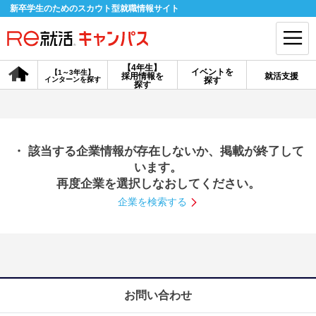
新卒学生のためのスカウト型就職情報サイト
【4年生】
イベントを
【1～3年生】
採用情報を
就活支援
インターンを探す
探す
会員登録
ログイン
探す
会員ID・パスワードを忘れた方はこちら
・ 該当する企業情報が存在しないか、掲載が終了して
探す
います。
再度企業を選択しなおしてください。
企業を検索する
【4年生】
【4年生】
【1～3年生】
採用情報を探す
説明会を探す
インターンを探す
イベントを探す
スカウト
お知らせ
お問い合わせ
就活ノウハウ・サポート