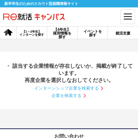
新卒学生のためのスカウト型就職情報サイト
【4年生】
イベントを
【1～3年生】
採用情報を
就活支援
インターンを探す
探す
会員登録
ログイン
探す
会員ID・パスワードを忘れた方はこちら
・ 該当する企業情報が存在しないか、掲載が終了して
探す
います。
再度企業を選択しなおしてください。
インターンシップ企業を検索する
【4年生】
【4年生】
【1～3年生】
採用情報を探す
説明会を探す
インターンを探す
企業を検索する
イベントを探す
スカウト
お知らせ
就活ノウハウ・サポート
お問い合わせ