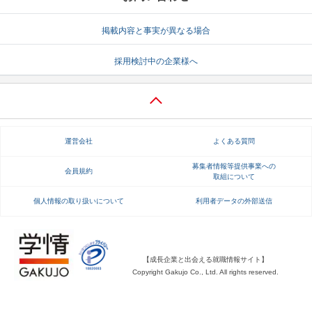
就活支援
就活コラム
掲載内容と事実が異なる場合
就活ノウハウが満載！
お役立ち記事・相談室など
採用検討中の企業様へ
適職診断
就活チャンネル
あなたに合う仕事を診断！
動画で対策講座をチェック
就活ニュースペーパー
よくある質問
運営会社
よくある質問
就活時事ニュースを更新
不明点があればこちら
募集者情報等提供事業への
会員規約
取組について
個人情報の取り扱いについて
利用者データの外部送信
【成長企業と出会える就職情報サイト】
Copyright Gakujo Co., Ltd. All rights reserved.