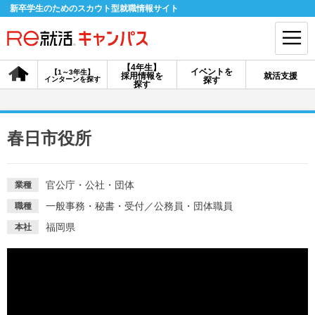
新卒学生のためのスカウト型就職情報サイト
【4年生】
イベントを
【1～3年生】
採用情報を
就活支援
インターンを探す
探す
会員登録
ログイン
探す
会員ID・パスワードを忘れた方はこちら
春日市役所
探す
官公庁・公社・団体
業種
【4年生】
【4年生】
【1～3年生】
一般事務・秘書・受付
／
公務員・団体職員
職種
採用情報を探す
説明会を探す
インターンを探す
福岡県
本社
イベントを探す
スカウト
お知らせ
就活ノウハウ・サポート