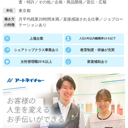
査・特許
／
その他
／
企画・商品開発
／
宣伝・広報
就活支援
就活コラム
東京都
本社
就活ノウハウが満載！
お役立ち記事・相談室など
月平均残業20時間未満
／
直接感謝される仕事
／
ジョブロー
働き方
テーションあり
の特徴
適職診断
就活チャンネル
上場企業
入社3年以内離職率15％以下
あなたに合う仕事を診断！
動画で対策講座をチェック
シェアトップクラス事業あり
教育制度・研修が充実
就活ニュースペーパー
よくある質問
就活時事ニュースを更新
不明点があればこちら
女性管理職20％以上
家賃補助あり