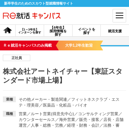
新卒学生のためのスカウト型就職情報サイト
【4年生】
イベントを
【1～3年生】
採用情報を
就活支援
インターンを探す
探す
会員登録
ログイン
探す
Ｒｅ就活キャンパスのみ掲載
大学1,2年生歓迎
会員ID・パスワードを忘れた方はこちら
正社員
探す
株式会社アートネイチャー【東証スタ
ンダード市場上場】
【4年生】
【4年生】
【1～3年生】
採用情報を探す
説明会を探す
インターンを探す
その他メーカー・製造関連
／
フィットネスクラブ・エス
業種
テ・理美容
／
医薬品・化粧品・バイオ
イベントを探す
スカウト
お知らせ
営業
／
ルート営業(得意先中心)
／
コンサルティング営業
／
職種
カウンターセールス
／
海外営業
／
販売・接客
／
店長・店舗
就活ノウハウ・サポート
運営
／
人事・総務・労務
／
経理・財務・会計
／
法務・審