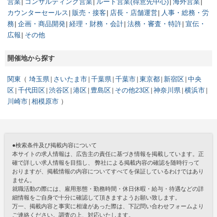
営業
コンサルティング営業
ルート営業(得意先中心)
海外営業
カウンターセールス
販売・接客
店長・店舗運営
人事・総務・労
務
企画・商品開発
経理・財務・会計
法務・審査・特許
宣伝・
広報
その他
開催地から探す
関東
埼玉県
さいたま市
千葉県
千葉市
東京都
新宿区
中央
区
千代田区
渋谷区
港区
豊島区
その他23区
神奈川県
横浜市
川崎市
相模原市
●検索条件及び掲載内容について
本サイトの求人情報は、広告主の責任に基づき情報を掲載しています。正
確で詳しい求人情報を目指し、 弊社による掲載内容の確認を随時行って
おりますが、掲載情報の内容についてすべてを保証しているわけではあり
ません。
就職活動の際には、雇用形態・勤務時間・休日休暇・給与・待遇などの詳
細情報をご自身で十分に確認して頂きますようお願い致します。
万一、掲載内容と事実に相違があった際は、下記問い合わせフォームより
ご連絡ください。調査の上、対応いたします。