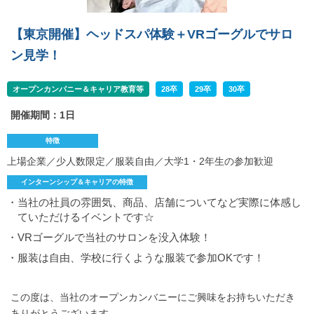
【東京開催】ヘッドスパ体験＋VRゴーグルでサロ
ン見学！
オープンカンパニー＆キャリア教育等
28卒
29卒
30卒
開催期間：1日
特徴
上場企業／少人数限定／服装自由／大学1・2年生の参加歓迎
インターンシップ＆キャリアの特徴
・当社の社員の雰囲気、商品、店舗についてなど実際に体感し
ていただけるイベントです☆
・VRゴーグルで当社のサロンを没入体験！
・服装は自由、学校に行くような服装で参加OKです！
この度は、当社のオープンカンバニーにご興味をお持ちいただき
ありがとうございます。