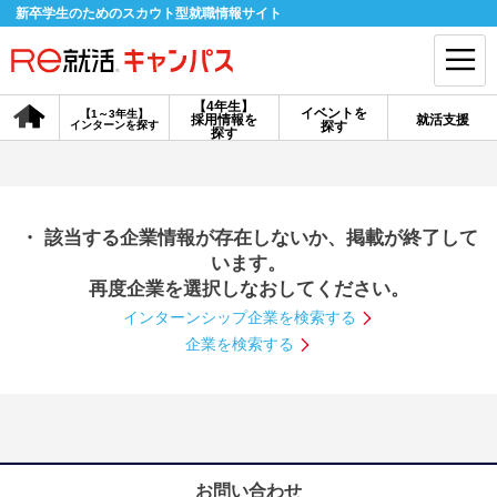
新卒学生のためのスカウト型就職情報サイト
【4年生】
イベントを
【1～3年生】
採用情報を
就活支援
インターンを探す
探す
会員登録
ログイン
探す
会員ID・パスワードを忘れた方はこちら
・ 該当する企業情報が存在しないか、掲載が終了して
探す
います。
再度企業を選択しなおしてください。
インターンシップ企業を検索する
【4年生】
【4年生】
【1～3年生】
採用情報を探す
説明会を探す
インターンを探す
企業を検索する
イベントを探す
スカウト
お知らせ
就活ノウハウ・サポート
お問い合わせ