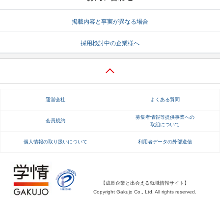
就活支援
就活コラム
掲載内容と事実が異なる場合
就活ノウハウが満載！
お役立ち記事・相談室など
採用検討中の企業様へ
適職診断
就活チャンネル
あなたに合う仕事を診断！
動画で対策講座をチェック
就活ニュースペーパー
よくある質問
運営会社
よくある質問
就活時事ニュースを更新
不明点があればこちら
募集者情報等提供事業への
会員規約
取組について
個人情報の取り扱いについて
利用者データの外部送信
【成長企業と出会える就職情報サイト】
Copyright Gakujo Co., Ltd. All rights reserved.