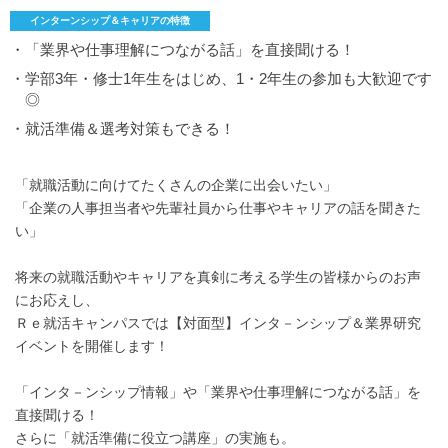
インターンシップ＆キャリアの特徴
・「業界や仕事理解につながる話」を直接聞ける！
・学部3年・修士1年生をはじめ、1・2年生の参加も大歓迎です
◎
・就活準備＆選考対策もできる！
「就職活動に向けてたくさんの企業に出会いたい」
「企業の人事担当者や先輩社員から仕事やキャリアの話を聞きた
い」
将来の就職活動やキャリアを真剣に考える学生の皆様からのお声
にお応えし、
Ｒｅ就活キャンパスでは【対面型】インタ－ンシップ＆業界研究
イベントを開催します！
「インタ－ンシップ情報」や「業界や仕事理解につながる話」を
直接聞ける！
さらに「就活準備に役立つ講座」の実施も。