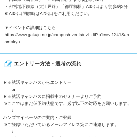
・都営地下鉄線（大江戸線）「都庁前駅」A3出口より徒歩約3分
※A3出口閉鎖時はA2出口をご利用ください。
▼イベントの詳細はこちら
https://www.gakujo.ne.jp/campus/events/evt_dtl?p1=evt1241&are
a=tokyo
エントリー方法・選考の流れ
Ｒｅ就活キャンパスからエントリー
or
Ｒｅ就活キャンパスに掲載中のセミナーよりご予約
※ここではまだ仮予約状態です。必ず以下の対応をお願いします。
↓
ハンズマイページのご案内・ご登録
※ご登録いただいているメールアドレス宛にご連絡します。
↓