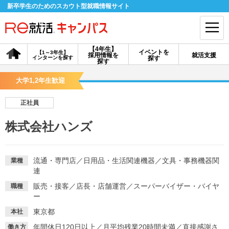
新卒学生のためのスカウト型就職情報サイト
【4年生】
イベントを
【1～3年生】
採用情報を
就活支援
インターンを探す
探す
会員登録
ログイン
探す
大学1,2年生歓迎
会員ID・パスワードを忘れた方はこちら
正社員
探す
株式会社ハンズ
【4年生】
【4年生】
【1～3年生】
採用情報を探す
説明会を探す
インターンを探す
流通・専門店
／
日用品・生活関連機器
／
文具・事務機器関
業種
連
販売・接客
／
店長・店舗運営
／
スーパーバイザー・バイヤ
職種
イベントを探す
スカウト
お知らせ
ー
東京都
本社
就活ノウハウ・サポート
年間休日120日以上
／
月平均残業20時間未満
／
直接感謝さ
働き方