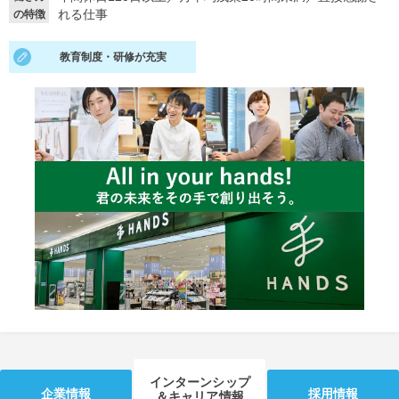
れる仕事
の特徴
就活支援
就活コラム
教育制度・研修が充実
就活ノウハウが満載！
お役立ち記事・相談室など
適職診断
就活チャンネル
あなたに合う仕事を診断！
動画で対策講座をチェック
就活ニュースペーパー
よくある質問
就活時事ニュースを更新
不明点があればこちら
インターンシップ
企業情報
採用情報
＆キャリア情報