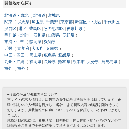
開催地から探す
北海道・東北
北海道
宮城県
関東
群馬県
埼玉県
千葉県
東京都
新宿区
中央区
千代田区
渋谷区
港区
豊島区
その他23区
神奈川県
甲信越・北陸
石川県
山梨県
長野県
東海・中部
静岡県
愛知県
近畿
京都府
大阪府
兵庫県
中国・四国
岡山県
広島県
愛媛県
九州・沖縄
福岡県
長崎県
熊本県
熊本市
大分県
鹿児島県
海外
海外
●検索条件及び掲載内容について
本サイトの求人情報は、広告主の責任に基づき情報を掲載しています。正
確で詳しい求人情報を目指し、 弊社による掲載内容の確認を随時行って
おりますが、掲載情報の内容についてすべてを保証しているわけではあり
ません。
就職活動の際には、雇用形態・勤務時間・休日休暇・給与・待遇などの詳
細情報をご自身で十分に確認して頂きますようお願い致します。