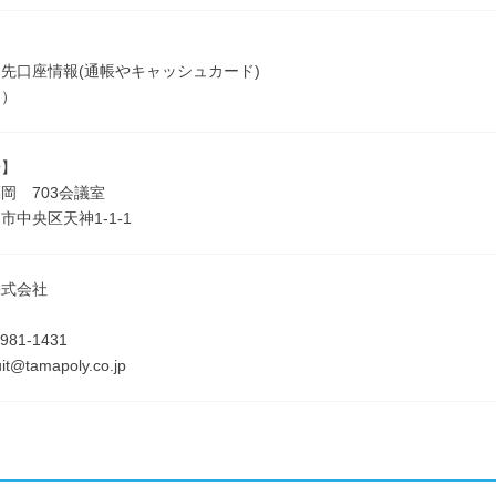
先口座情報(通帳やキャッシュカード)
印）
場】
岡 703会議室
市中央区天神1-1-1
株式会社
981-1431
ruit@tamapoly.co.jp