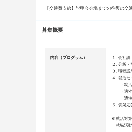
【交通費支給】説明会会場までの往復の交通費
募集概要
内容（プログラム）
１. 会社説
２. 分析
３. 職種説
４. 就活
・就活
・適性検
・適性検
５. 質疑応
※就活対
就職活動