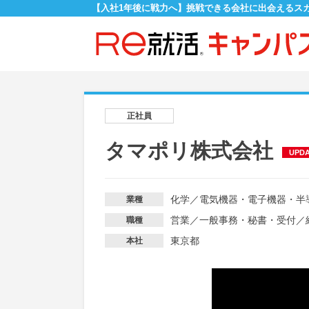
【入社1年後に戦力へ】挑戦できる会社に出会えるス
正社員
タマポリ株式会社
UPD
化学
／
電気機器・電子機器・半
業種
営業
／
一般事務・秘書・受付
／
職種
東京都
本社