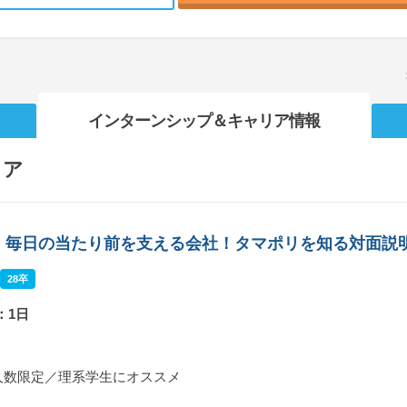
インターンシップ
＆キャリア情報
リア
】毎日の当たり前を支える会社！タマポリを知る対面説
28卒
：1日
人数限定／理系学生にオススメ