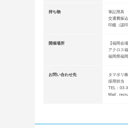
持ち物
筆記用具
交通費振込
印鑑（認
開催場所
【福岡会
アクロス福
福岡県福岡
お問い合わせ先
タマポリ
採用担当
TEL：03-3
Mail : rec