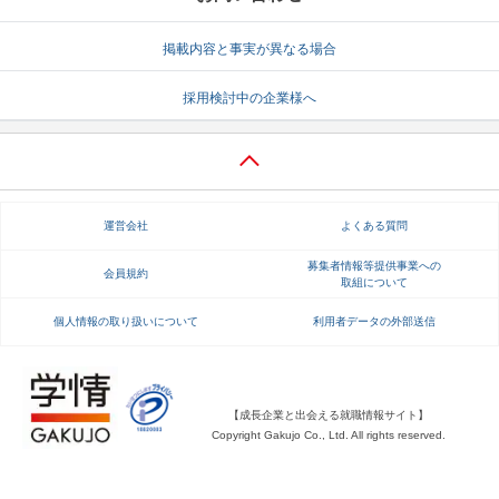
就活支援
就活コラム
掲載内容と事実が異なる場合
就活ノウハウが満載！
お役立ち記事・相談室など
採用検討中の企業様へ
適職診断
就活チャンネル
あなたに合う仕事を診断！
動画で対策講座をチェック
就活ニュースペーパー
よくある質問
運営会社
よくある質問
就活時事ニュースを更新
不明点があればこちら
募集者情報等提供事業への
会員規約
取組について
個人情報の取り扱いについて
利用者データの外部送信
【成長企業と出会える就職情報サイト】
Copyright Gakujo Co., Ltd. All rights reserved.