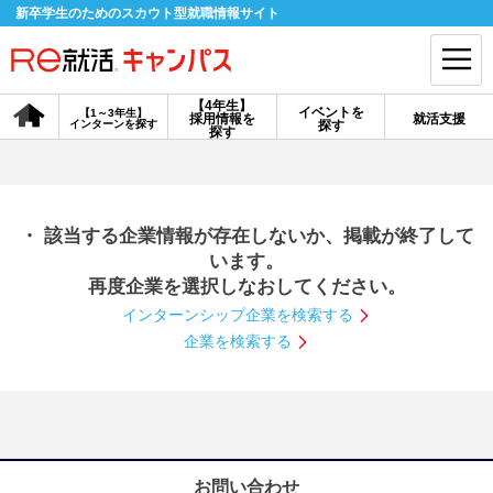
新卒学生のためのスカウト型就職情報サイト
【4年生】
イベントを
【1～3年生】
採用情報を
就活支援
インターンを探す
探す
会員登録
ログイン
探す
会員ID・パスワードを忘れた方はこちら
・ 該当する企業情報が存在しないか、掲載が終了して
探す
います。
再度企業を選択しなおしてください。
インターンシップ企業を検索する
【4年生】
【4年生】
【1～3年生】
採用情報を探す
説明会を探す
インターンを探す
企業を検索する
イベントを探す
スカウト
お知らせ
就活ノウハウ・サポート
お問い合わせ