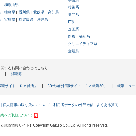
事務系
県
和歌山県
技術系
県
徳島県
香川県
愛媛県
高知県
専門系
県
宮崎県
鹿児島県
沖縄県
IT系
企画系
医療・福祉系
クリエイティブ系
金融系
に関するお問い合わせはこちら
ス
就職博
転職サイト「Ｒｅ就活」
30代向け転職サイト「Ｒｅ就活30」
就活ニュー
個人情報の取り扱いについて
利用者データの外部送信
よくある質問
事業への取組について
える就職情報サイト】
Copyright Gakujo Co., Ltd. All rights reserved.