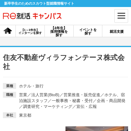
新卒学生のためのスカウト型就職情報サイト
【4年生】
イベントを
【1～3年生】
採用情報を
就活支援
インターンを探す
探す
会員登録
ログイン
探す
会員ID・パスワードを忘れた方はこちら
住友不動産ヴィラフォンテーヌ株式会
探す
社
【4年生】
【4年生】
【1～3年生】
ホテル・旅行
業種
採用情報を探す
説明会を探す
インターンを探す
営業
／
法人営業(BtoB)
／
営業推進・販売促進
／
ホテル、宿
職種
泊施設スタッフ
／
一般事務・秘書・受付
／
企画・商品開発
／
調査研究・マーケティング
／
宣伝・広報
イベントを探す
スカウト
お知らせ
東京都
本社
就活ノウハウ・サポート