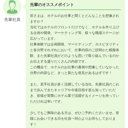
先輩のオススメポイント
皆さまは、ホテルのお仕事と聞くとどんなことを想像され
先輩社員
ますか？
当社ではホテルのフロントだけでなく、ホテルを作り上げ
る企画や開発、マーケティング等、様々な職場ステージが
広がっています。
仕事体験では企画開発、マーケティング、ホスピタリティ
と各分野それぞれにおいて、仕事内容のご説明かた模擬体
験、また先輩社員がどのような思いで取り組んでいるのか
お伝えする盛りだくさんの内容です。
この機会で、ホテルのお仕事の裏側や想像していなかった
分野の内容など、きっと新たな発見があるはずです！
また、若手社員が多く活躍している当社。先輩社員のこれ
まで歩んできたキャリアや今後目指す姿も知っていただ
き、皆様が実際にホテル業で活躍するイメージを持ってい
ただければ幸いです。
少しでもご興味のある方は、ぜひご予約くださいませ。皆
様にお会いできる日を社員一同心よりお待ちしておりま
す！