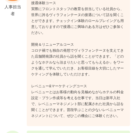
接遇体験コース
人事担当
実際にフロントスタッフの教育を担当している社員から、
者
世界に誇るヴィラフォンテーヌの接遇について話を聞くこ
とができます。チェックイン体験のロールプレイングも用
意しておりますので接遇にご興味のある方はぜひご参加く
ださい。
開発＆リニューアルコース
コロナ禍でも独自の発想でヴィラフォンテーヌを支えてき
た店舗開発課の社員から話を聞くことができます。「どの
ようなホテルなら泊まりたいと思ってもらえるか」をワー
クを通して学んでいただき、お客様目線を大切にしたマー
ケティングを体験していただけます。
レベニュー&マーケティングコース
レベニューとはお客様の動向を見極めながらホテルの料金
設定・プラン作成等を考える仕事です。当日は新卒入社
で、レベニューマネジメント部に配属された社員から話を
聞くことができます。普段学ぶことの少ないレベニューマ
ネジメントについて、ぜひこの機会にご体験ください。