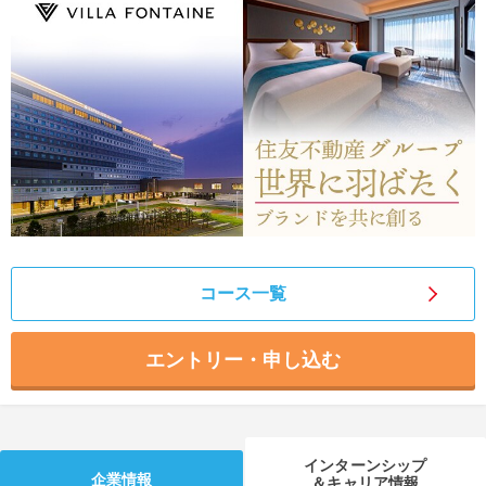
就活支援
就活コラム
就活ノウハウが満載！
お役立ち記事・相談室など
適職診断
就活チャンネル
あなたに合う仕事を診断！
動画で対策講座をチェック
就活ニュースペーパー
よくある質問
就活時事ニュースを更新
不明点があればこちら
コース一覧
エントリー・申し込む
インターンシップ
企業情報
＆キャリア情報