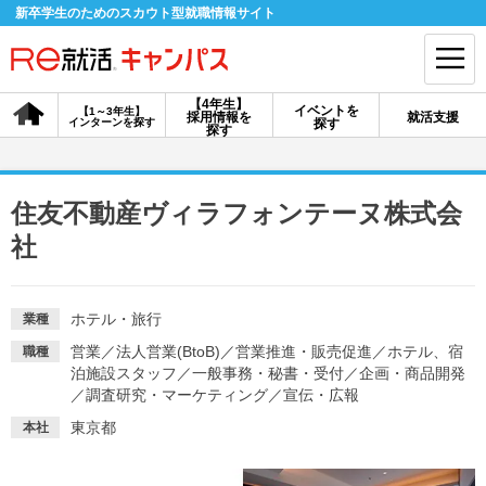
新卒学生のためのスカウト型就職情報サイト
【4年生】
イベントを
【1～3年生】
採用情報を
就活支援
インターンを探す
探す
会員登録
ログイン
探す
会員ID・パスワードを忘れた方はこちら
住友不動産ヴィラフォンテーヌ株式会
探す
社
【4年生】
【4年生】
【1～3年生】
ホテル・旅行
業種
採用情報を探す
説明会を探す
インターンを探す
営業
／
法人営業(BtoB)
／
営業推進・販売促進
／
ホテル、宿
職種
泊施設スタッフ
／
一般事務・秘書・受付
／
企画・商品開発
／
調査研究・マーケティング
／
宣伝・広報
イベントを探す
スカウト
お知らせ
東京都
本社
就活ノウハウ・サポート