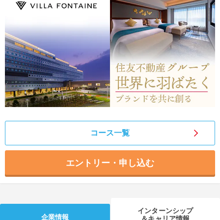
就活支援
就活コラム
就活ノウハウが満載！
お役立ち記事・相談室など
適職診断
就活チャンネル
あなたに合う仕事を診断！
動画で対策講座をチェック
就活ニュースペーパー
よくある質問
就活時事ニュースを更新
不明点があればこちら
コース一覧
エントリー・申し込む
インターンシップ
企業情報
＆キャリア情報