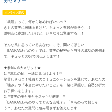
分セミナー
オンライン形式
「就活」って、何から始めればいいの？
きもの業界に興味あるけど、ちょっと敷居が高そう…？
説明会に参加したいけど、いきなりは緊張する…！
そんな風に思っているあなたにこそ、聞いてほしい！
「BANKANわものや」では、業界の秘密から当社の成功の裏側ま
で、ギュッと30分でお伝えします！
★参加の3大メリット★
1. **就活の軸、一緒に見つけよう！**
堅苦しさゼロ！社員とのコミュニケーションを通じて、あなたの
「強み」や「本当にやりたいこと」を一緒に深掘り。自己分析の
お手伝いをします。
2. **業界のモヤモヤをスッキリ解消！**
「BANKANわものやってどんな会社？」「きものって難しそ
う？」あなたの疑問に包み隠さずお答えします！