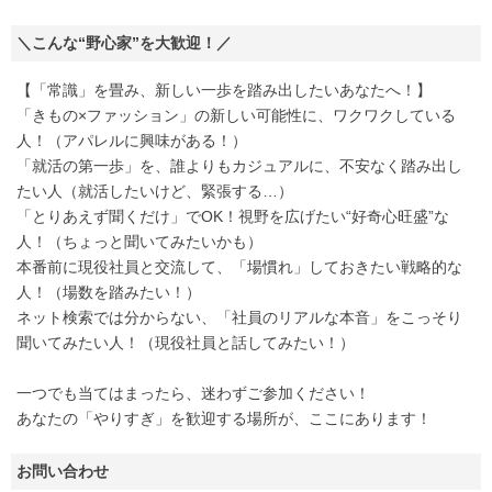
＼こんな“野心家”を大歓迎！／
【「常識」を畳み、新しい一歩を踏み出したいあなたへ！】
「きもの×ファッション」の新しい可能性に、ワクワクしている
人！（アパレルに興味がある！）
「就活の第一歩」を、誰よりもカジュアルに、不安なく踏み出し
たい人（就活したいけど、緊張する…）
「とりあえず聞くだけ」でOK！視野を広げたい“好奇心旺盛”な
人！（ちょっと聞いてみたいかも）
本番前に現役社員と交流して、「場慣れ」しておきたい戦略的な
人！（場数を踏みたい！）
ネット検索では分からない、「社員のリアルな本音」をこっそり
聞いてみたい人！（現役社員と話してみたい！）
一つでも当てはまったら、迷わずご参加ください！
あなたの「やりすぎ」を歓迎する場所が、ここにあります！
お問い合わせ