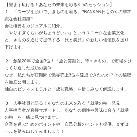
【畳まず広げる！あなたの未来を彩る3つのセッション】
１．「スーツを脱いで、きものを着る」?BANKANわものやの非常
識な会社図鑑?
会社概要をカジュアルに紹介。
「やりすぎくらいがちょうどいい」というユニークな企業文化
と、きものを通じて提供する「旅と笑顔」の新しい価値観を掘り
下げます。
２．創業20年で全国3位！「旅と笑顔と、時々きもの」で市場をひ
っくり返した成功の裏側
なぜ、私たちが短期間で業界売上3位を達成できたのか？その秘密
を徹底公開します。
独自のビジネスモデルと「成功戦略」を惜しみなく解説します。
３．人事社員と語る！あなたの未来を彩る「就活の軸」発見
人事担当者が直接サポートし、あなたの個性や興味に合う「就活
の軸」を一緒に見つけます。
企業を選ぶためのポイントや、自己分析のヒントも提供。まずは
一歩を踏み出してみましょう！