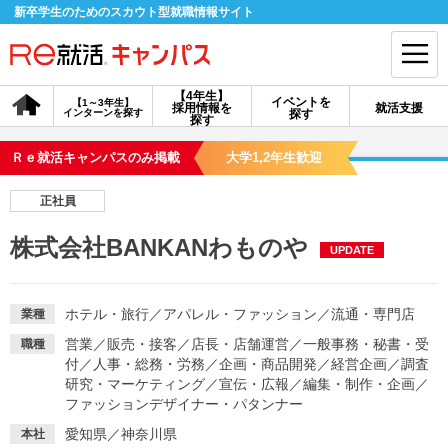
新卒学生のためのスカウト型就職情報サイト
【4年生】
イベントを
【1～3年生】
採用情報を
就活支援
インターンを探す
探す
会員登録
ログイン
探す
Ｒｅ就活キャンパスのみ掲載
大学1,2年生歓迎
会員ID・パスワードを忘れた方はこちら
正社員
探す
株式会社BANKANわものや
UPDATE
【4年生】
【4年生】
【1～3年生】
採用情報を探す
説明会を探す
インターンを探す
ホテル・旅行
／
アパレル・ファッション
／
流通・専門店
業種
営業
／
販売・接客
／
店長・店舗運営
／
一般事務・秘書・受
職種
付
／
人事・総務・労務
／
企画・商品開発
／
経営企画
／
調査
イベントを探す
スカウト
お知らせ
研究・マーケティング
／
宣伝・広報
／
編集・制作・企画
／
ファッションデザイナー・パタンナー
就活ノウハウ・サポート
愛知県／神奈川県
本社