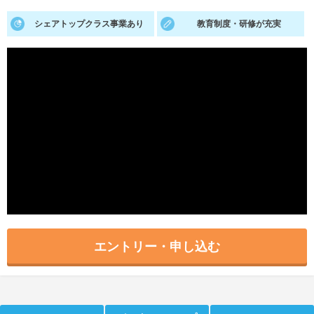
シェアトップクラス事業あり
就活支援
教育制度・研修が充実
就活コラム
就活ノウハウが満載！
お役立ち記事・相談室など
適職診断
就活チャンネル
あなたに合う仕事を診断！
動画で対策講座をチェック
就活ニュースペーパー
よくある質問
就活時事ニュースを更新
不明点があればこちら
エントリー・申し込む