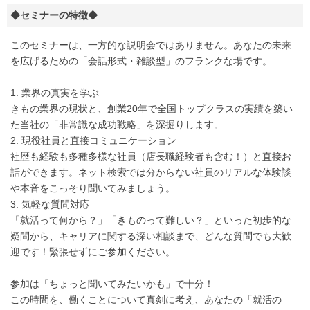
◆セミナーの特徴◆
このセミナーは、一方的な説明会ではありません。あなたの未来
を広げるための「会話形式・雑談型」のフランクな場です。
1. 業界の真実を学ぶ
きもの業界の現状と、創業20年で全国トップクラスの実績を築い
た当社の「非常識な成功戦略」を深掘りします。
2. 現役社員と直接コミュニケーション
社歴も経験も多種多様な社員（店長職経験者も含む！）と直接お
話ができます。ネット検索では分からない社員のリアルな体験談
や本音をこっそり聞いてみましょう。
3. 気軽な質問対応
「就活って何から？」「きものって難しい？」といった初歩的な
疑問から、キャリアに関する深い相談まで、どんな質問でも大歓
迎です！緊張せずにご参加ください。
参加は「ちょっと聞いてみたいかも」で十分！
この時間を、働くことについて真剣に考え、あなたの「就活の