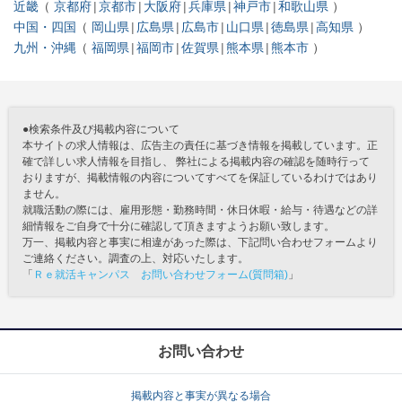
近畿
京都府
京都市
大阪府
兵庫県
神戸市
和歌山県
中国・四国
岡山県
広島県
広島市
山口県
徳島県
高知県
九州・沖縄
福岡県
福岡市
佐賀県
熊本県
熊本市
●検索条件及び掲載内容について
本サイトの求人情報は、広告主の責任に基づき情報を掲載しています。正
確で詳しい求人情報を目指し、 弊社による掲載内容の確認を随時行って
おりますが、掲載情報の内容についてすべてを保証しているわけではあり
ません。
就職活動の際には、雇用形態・勤務時間・休日休暇・給与・待遇などの詳
細情報をご自身で十分に確認して頂きますようお願い致します。
万一、掲載内容と事実に相違があった際は、下記問い合わせフォームより
ご連絡ください。調査の上、対応いたします。
「
Ｒｅ就活キャンパス お問い合わせフォーム(質問箱)
」
お問い合わせ
掲載内容と事実が異なる場合