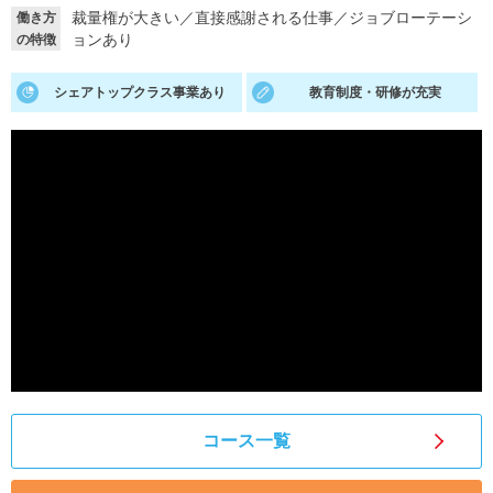
裁量権が大きい
／
直接感謝される仕事
／
ジョブローテーシ
働き方
就活支援
就活コラム
ョンあり
の特徴
就活ノウハウが満載！
お役立ち記事・相談室など
シェアトップクラス事業あり
教育制度・研修が充実
適職診断
就活チャンネル
あなたに合う仕事を診断！
動画で対策講座をチェック
就活ニュースペーパー
よくある質問
就活時事ニュースを更新
不明点があればこちら
コース一覧