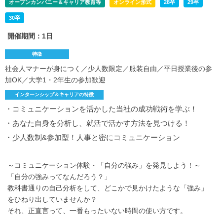
オープンカンパニー＆キャリア教育等
オンライン形式
28卒
29卒
30卒
開催期間：1日
特徴
社会人マナーが身につく／少人数限定／服装自由／平日授業後の参
加OK／大学1・2年生の参加歓迎
インターンシップ＆キャリアの特徴
・コミュニケーションを活かした当社の成功戦術を学ぶ！
・あなた自身を分析し、就活で活かす方法を見つける！
・少人数制&参加型！人事と密にコミュニケーション
～コミュニケーション体験・「自分の強み」を発見しよう！～
「自分の強みってなんだろう？」
教科書通りの自己分析をして、どこかで見かけたような「強み」
をひねり出していませんか？
それ、正直言って、一番もったいない時間の使い方です。