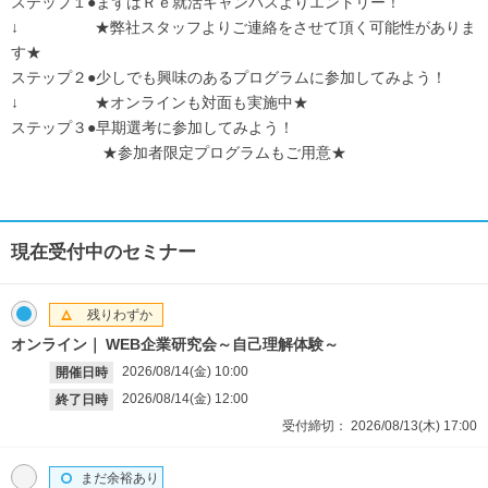
ステップ１●まずはＲｅ就活キャンパスよりエントリー！
↓ ★弊社スタッフよりご連絡をさせて頂く可能性がありま
す★
ステップ２●少しでも興味のあるプログラムに参加してみよう！
↓ ★オンラインも対面も実施中★
ステップ３●早期選考に参加してみよう！
★参加者限定プログラムもご用意★
現在受付中のセミナー
残りわずか
オンライン
WEB企業研究会～自己理解体験～
2026/08/14(金)
10:00
開催日時
2026/08/14(金)
12:00
終了日時
受付締切：
2026/08/13(木)
17:00
まだ余裕あり