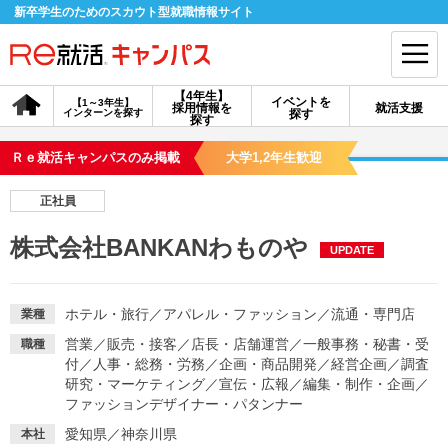
新卒学生のためのスカウト型就職情報サイト
【4年生】
イベントを
【1～3年生】
採用情報を
就活支援
インターンを探す
探す
会員登録
ログイン
探す
Ｒｅ就活キャンパスのみ掲載
大学1,2年生歓迎
会員ID・パスワードを忘れた方はこちら
正社員
探す
株式会社BANKANわものや
UPDATE
【4年生】
【4年生】
【1～3年生】
採用情報を探す
説明会を探す
インターンを探す
ホテル・旅行
／
アパレル・ファッション
／
流通・専門店
業種
営業
／
販売・接客
／
店長・店舗運営
／
一般事務・秘書・受
職種
付
／
人事・総務・労務
／
企画・商品開発
／
経営企画
／
調査
イベントを探す
スカウト
お知らせ
研究・マーケティング
／
宣伝・広報
／
編集・制作・企画
／
ファッションデザイナー・パタンナー
就活ノウハウ・サポート
愛知県／神奈川県
本社