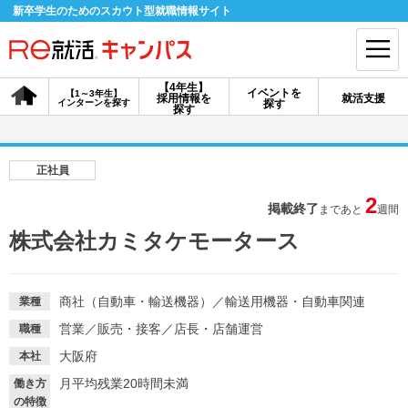
新卒学生のためのスカウト型就職情報サイト
【4年生】
イベントを
【1～3年生】
採用情報を
就活支援
インターンを探す
探す
会員登録
ログイン
探す
会員ID・パスワードを忘れた方はこちら
正社員
探す
2
掲載終了
まであと
週間
株式会社カミタケモータース
【4年生】
【4年生】
【1～3年生】
採用情報を探す
説明会を探す
インターンを探す
商社（自動車・輸送機器）
／
輸送用機器・自動車関連
業種
営業
／
販売・接客
／
店長・店舗運営
職種
イベントを探す
スカウト
お知らせ
大阪府
本社
月平均残業20時間未満
働き方
就活ノウハウ・サポート
の特徴