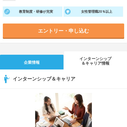
就活支援
就活コラム
教育制度・研修が充実
女性管理職20％以上
就活ノウハウが満載！
お役立ち記事・相談室など
エントリー・申し込む
適職診断
就活チャンネル
あなたに合う仕事を診断！
動画で対策講座をチェック
就活ニュースペーパー
よくある質問
インターンシップ
就活時事ニュースを更新
不明点があればこちら
企業情報
＆キャリア情報
インターンシップ＆キャリア