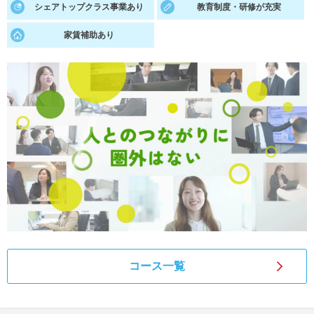
シェアトップクラス事業あり
教育制度・研修が充実
就活支援
就活コラム
家賃補助あり
就活ノウハウが満載！
お役立ち記事・相談室など
適職診断
就活チャンネル
あなたに合う仕事を診断！
動画で対策講座をチェック
就活ニュースペーパー
よくある質問
就活時事ニュースを更新
不明点があればこちら
コース一覧