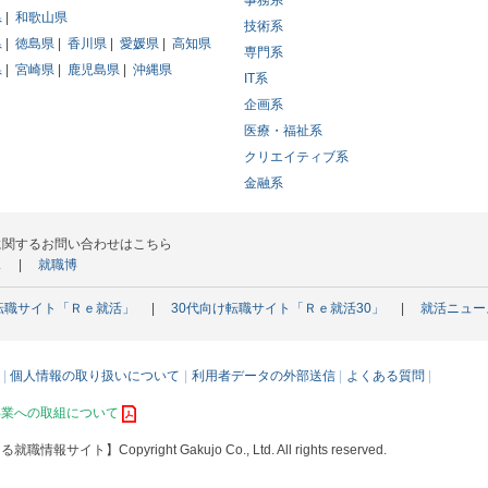
事務系
県
和歌山県
技術系
県
徳島県
香川県
愛媛県
高知県
専門系
県
宮崎県
鹿児島県
沖縄県
IT系
企画系
医療・福祉系
クリエイティブ系
金融系
に関するお問い合わせはこちら
ス
就職博
転職サイト「Ｒｅ就活」
30代向け転職サイト「Ｒｅ就活30」
就活ニュー
個人情報の取り扱いについて
利用者データの外部送信
よくある質問
事業への取組について
える就職情報サイト】
Copyright Gakujo Co., Ltd. All rights reserved.