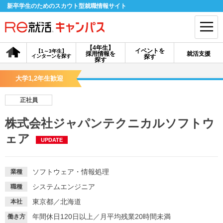
新卒学生のためのスカウト型就職情報サイト
【4年生】
イベントを
【1～3年生】
採用情報を
就活支援
インターンを探す
探す
会員登録
ログイン
探す
大学1,2年生歓迎
会員ID・パスワードを忘れた方はこちら
正社員
探す
株式会社ジャパンテクニカルソフトウ
ェア
UPDATE
【4年生】
【4年生】
【1～3年生】
採用情報を探す
説明会を探す
インターンを探す
ソフトウェア・情報処理
業種
イベントを探す
スカウト
お知らせ
システムエンジニア
職種
東京都／北海道
本社
就活ノウハウ・サポート
年間休日120日以上
／
月平均残業20時間未満
働き方