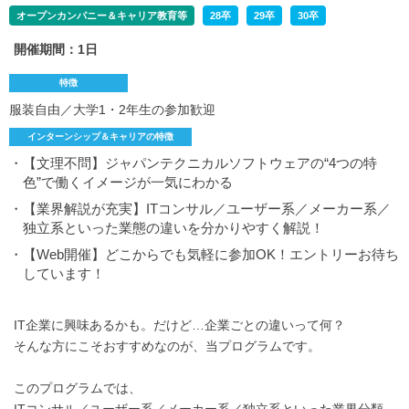
オープンカンパニー＆キャリア教育等
28卒
29卒
30卒
開催期間：1日
特徴
服装自由／大学1・2年生の参加歓迎
インターンシップ＆キャリアの特徴
・【文理不問】ジャパンテクニカルソフトウェアの“4つの特
色”で働くイメージが一気にわかる
・【業界解説が充実】ITコンサル／ユーザー系／メーカー系／
独立系といった業態の違いを分かりやすく解説！
・【Web開催】どこからでも気軽に参加OK！エントリーお待ち
しています！
IT企業に興味あるかも。だけど…企業ごとの違いって何？
そんな方にこそおすすめなのが、当プログラムです。
このプログラムでは、