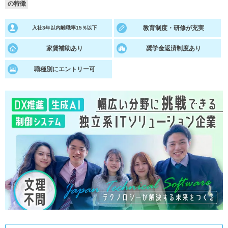
の特徴
就活支援
就活コラム
教育制度・研修が充実
入社3年以内離職率15％以下
就活ノウハウが満載！
お役立ち記事・相談室など
家賃補助あり
奨学金返済制度あり
適職診断
就活チャンネル
職種別にエントリー可
あなたに合う仕事を診断！
動画で対策講座をチェック
就活ニュースペーパー
よくある質問
就活時事ニュースを更新
不明点があればこちら