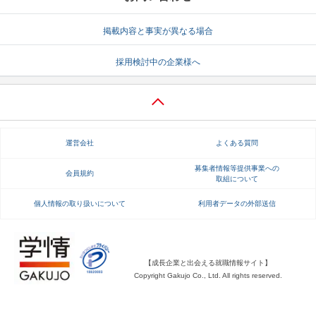
就活支援
就活コラム
掲載内容と事実が異なる場合
就活ノウハウが満載！
お役立ち記事・相談室など
採用検討中の企業様へ
適職診断
就活チャンネル
あなたに合う仕事を診断！
動画で対策講座をチェック
就活ニュースペーパー
よくある質問
運営会社
よくある質問
就活時事ニュースを更新
不明点があればこちら
募集者情報等提供事業への
会員規約
取組について
個人情報の取り扱いについて
利用者データの外部送信
【成長企業と出会える就職情報サイト】
Copyright Gakujo Co., Ltd. All rights reserved.