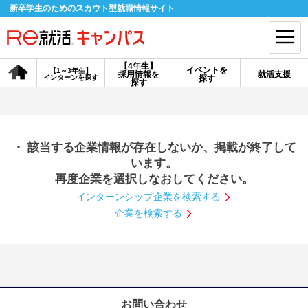
新卒学生のためのスカウト型就職情報サイト
【4年生】
イベントを
【1～3年生】
採用情報を
就活支援
インターンを探す
探す
会員登録
ログイン
探す
会員ID・パスワードを忘れた方はこちら
・ 該当する企業情報が存在しないか、掲載が終了して
探す
います。
再度企業を選択しなおしてください。
インターンシップ企業を検索する
【4年生】
【4年生】
【1～3年生】
採用情報を探す
説明会を探す
インターンを探す
企業を検索する
イベントを探す
スカウト
お知らせ
就活ノウハウ・サポート
お問い合わせ