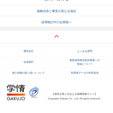
就活支援
就活コラム
掲載内容と事実が異なる場合
就活ノウハウが満載！
お役立ち記事・相談室など
採用検討中の企業様へ
適職診断
就活チャンネル
あなたに合う仕事を診断！
動画で対策講座をチェック
就活ニュースペーパー
よくある質問
運営会社
よくある質問
就活時事ニュースを更新
不明点があればこちら
募集者情報等提供事業への
会員規約
取組について
個人情報の取り扱いについて
利用者データの外部送信
【成長企業と出会える就職情報サイト】
Copyright Gakujo Co., Ltd. All rights reserved.