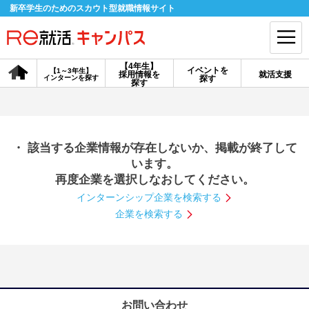
新卒学生のためのスカウト型就職情報サイト
【4年生】
イベントを
【1～3年生】
採用情報を
就活支援
インターンを探す
探す
会員登録
ログイン
探す
会員ID・パスワードを忘れた方はこちら
・ 該当する企業情報が存在しないか、掲載が終了して
探す
います。
再度企業を選択しなおしてください。
インターンシップ企業を検索する
【4年生】
【4年生】
【1～3年生】
採用情報を探す
説明会を探す
インターンを探す
企業を検索する
イベントを探す
スカウト
お知らせ
就活ノウハウ・サポート
お問い合わせ