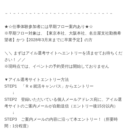
－・－・－・－・－・－・－・－・－・－・－・－・－・－
★☆仕事体験参加者には早期フロー案内あり★☆
※早期フロー対象は、【東京本社、大阪本社、名古屋支社勤務希
望者】かつ【2028年3月末までに卒業予定】の方
＼＼ まずはアイル選考サイトへエントリーを済ませてお待ちくだ
さい！ ／／
※現時点では、イベントの予約受付は開始しておりません
▼アイル選考サイトエントリー方法
STEP1 「Ｒｅ就活キャンパス」からエントリー
↓
STEP2 登録いただいている個人メールアドレス宛に、アイル選
考サイトのご案内メールが自動送信（エントリー後15分以内）
↓
STEP3 ご案内メールの内容に沿って本エントリー！（所要時
間：1分程度）