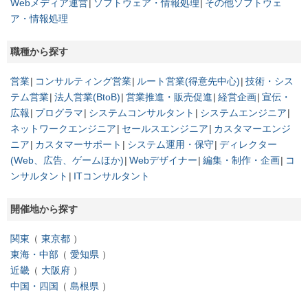
Webメディア運営
ソフトウェア・情報処理
その他ソフトウェ
ア・情報処理
職種から探す
営業
コンサルティング営業
ルート営業(得意先中心)
技術・シス
テム営業
法人営業(BtoB)
営業推進・販売促進
経営企画
宣伝・
広報
プログラマ
システムコンサルタント
システムエンジニア
ネットワークエンジニア
セールスエンジニア
カスタマーエンジ
ニア
カスタマーサポート
システム運用・保守
ディレクター
(Web、広告、ゲームほか)
Webデザイナー
編集・制作・企画
コ
ンサルタント
ITコンサルタント
開催地から探す
関東
東京都
東海・中部
愛知県
近畿
大阪府
中国・四国
島根県