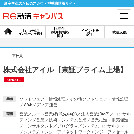
新卒学生のためのスカウト型就職情報サイト
【4年生】
イベントを
【1～3年生】
採用情報を
就活支援
インターンを探す
探す
会員登録
ログイン
探す
会員ID・パスワードを忘れた方はこちら
正社員
探す
株式会社アイル【東証プライム上場】
UPDATE
【4年生】
【4年生】
【1～3年生】
採用情報を探す
説明会を探す
インターンを探す
ソフトウェア・情報処理
／
その他ソフトウェア・情報処理
業種
／
Webメディア運営
イベントを探す
スカウト
お知らせ
営業
／
ルート営業(得意先中心)
／
法人営業(BtoB)
／
コンサル
職種
ティング営業
／
技術・システム営業
／
営業推進・販売促進
／
コンサルタント
／
プログラマ
／
システムコンサルタント
就活ノウハウ・サポート
／
システムエンジニア
／
ネットワークエンジニア
／
セール