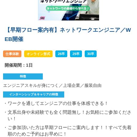
【早期フロー案内有】ネットワークエンジニア／W
EB開催
仕事体験
オンライン形式
28卒
29卒
30卒
開催期間：1日
特徴
エンジニアスキルが身につく／上場企業／服装自由
インターンシップ＆キャリアの特徴
・ワークを通してエンジニアの仕事を体感できる！
・文系出身や未経験でも全く問題無し！お気軽にご参加くださ
い！
・ご参加頂いた方は早期フローにご案内します！！すべて先着
順のためご予約はお早めに！