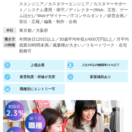
スエンジニア
／
カスタマーエンジニア
／
カスタマーサポー
ト
／
システム運用・保守
／
ディレクター(Web、広告、ゲー
就活支援
就活コラム
ムほか)
／
Webデザイナー
／
ITコンサルタント
／
経営企画
／
就活ノウハウが満載！
お役立ち記事・相談室など
宣伝・広報
／
編集・制作・企画
東京都／大阪府
本社
適職診断
就活チャンネル
年間休日120日以上
／
30歳平均年収が600万円以上
／
月平均
働き方
あなたに合う仕事を診断！
動画で対策講座をチェック
残業20時間未満
／
裁量権が大きい
／
リモートワーク・在宅
の特徴
勤務可
就活ニュースペーパー
よくある質問
就活時事ニュースを更新
不明点があればこちら
上場企業
入社3年以内離職率15％以下
教育制度・研修が充実
家賃補助あり
職種別にエントリー可