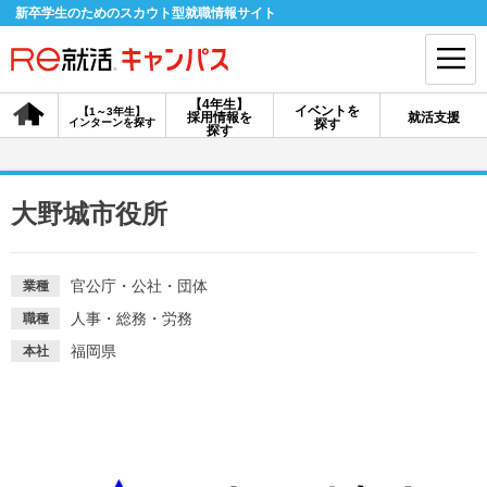
新卒学生のためのスカウト型就職情報サイト
【4年生】
イベントを
【1～3年生】
採用情報を
就活支援
インターンを探す
探す
会員登録
ログイン
探す
会員ID・パスワードを忘れた方はこちら
大野城市役所
探す
官公庁・公社・団体
業種
【4年生】
【4年生】
【1～3年生】
人事・総務・労務
職種
採用情報を探す
説明会を探す
インターンを探す
福岡県
本社
イベントを探す
スカウト
お知らせ
就活ノウハウ・サポート