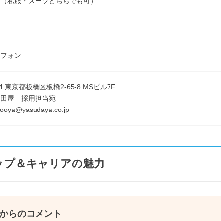
由（私服・スーツどちらでも可）
具
トフォン
04 東京都板橋区板橋2-65-8 MSビル7F
安田屋 採用担当宛
ooya@yasudaya.co.jp
ップ＆キャリアの魅力
からのコメント