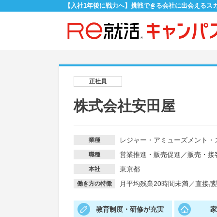
【入社1年後に戦力へ】挑戦できる会社に出会えるス
正社員
株式会社安田屋
レジャー・アミューズメント・
業種
営業推進・販売促進
／
販売・接
職種
東京都
本社
月平均残業20時間未満
／
直接感
働き方の特徴
教育制度・研修が充実