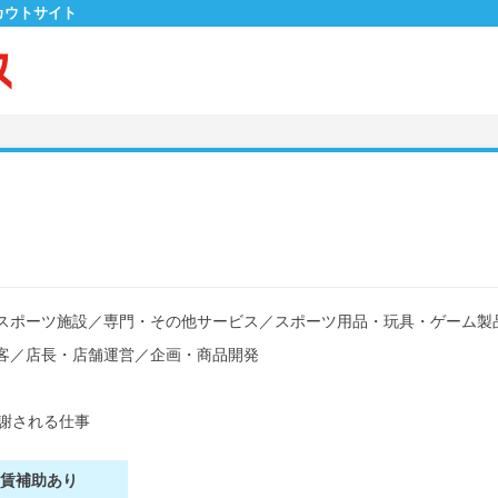
カウトサイト
スポーツ施設
／
専門・その他サービス
／
スポーツ用品・玩具・ゲーム製
客
／
店長・店舗運営
／
企画・商品開発
謝される仕事
家賃補助あり