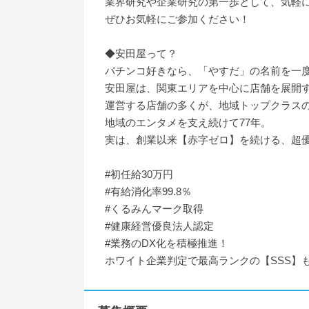
業界研究や企業研究の第一歩として、気軽
ぜひお気軽にご参加ください！
◆安田屋って？
パチンコ好きなら、「やすだ」の名前を一
安田屋は、関東エリアを中心に店舗を展開
運営する店舗の多くが、地域トップクラス
地域のエンタメを支え続けて77年。
実は、創業以来【赤字ゼロ】を続ける、超
#初任給30万円
#有給消化率99.8％
#くるみんマーク取得
#健康経営優良法人認定
#業務のDX化を積極推進！
ホワイト企業判定で最高ランクの【SSS】