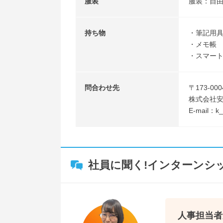
服装
服装：自
持ち物
・筆記用
・メモ帳
・スマー
問合わせ先
〒173-00
株式会社
E-mail：k_
社員に聞く!インターンシ
人事担当者