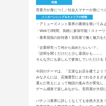
特徴
営業力が身につく／社会人マナーが身につ
インターンシップ＆キャリアの特徴
・アミューズメント業界の裏側を覗いてみ
・Webで2時間、気軽に参加可能！ストー
・業界屈指の好待遇！安田屋で働く魅力を
「企業研究って何から始めたらいい？」
「説明を聞くだけだと少し退屈かも……」
そんな方にも楽しんで参加していただける
今回のテーマは、「立派なお店を建てよう
みなさんには、店舗運営にまつわるさまざ
選んだ答えによって物語の進み方が変化し
ゲーム感覚で楽しみながら、安田屋が大切
パチンコ業界に詳しくなくても全然大丈夫