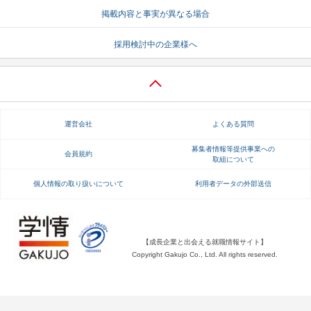
掲載内容と事実が異なる場合
就活支援
就活コラム
採用検討中の企業様へ
就活ノウハウが満載！
お役立ち記事・相談室など
適職診断
就活チャンネル
あなたに合う仕事を診断！
動画で対策講座をチェック
運営会社
よくある質問
就活ニュースペーパー
よくある質問
就活時事ニュースを更新
不明点があればこちら
募集者情報等提供事業への
会員規約
取組について
個人情報の取り扱いについて
利用者データの外部送信
【成長企業と出会える就職情報サイト】
Copyright Gakujo Co., Ltd. All rights reserved.