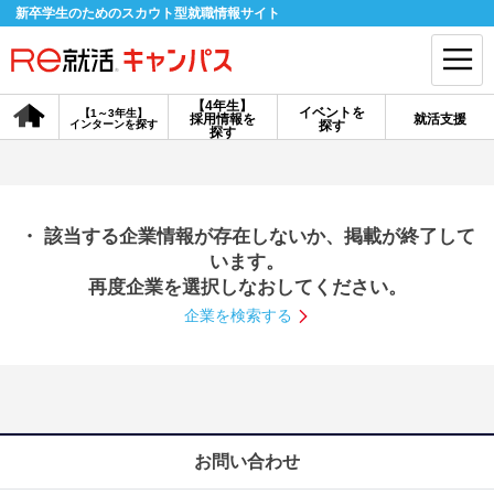
新卒学生のためのスカウト型就職情報サイト
【4年生】
イベントを
【1～3年生】
採用情報を
就活支援
インターンを探す
探す
会員登録
ログイン
探す
会員ID・パスワードを忘れた方はこちら
・ 該当する企業情報が存在しないか、掲載が終了して
探す
います。
再度企業を選択しなおしてください。
企業を検索する
【4年生】
【4年生】
【1～3年生】
採用情報を探す
説明会を探す
インターンを探す
イベントを探す
スカウト
お知らせ
お問い合わせ
就活ノウハウ・サポート