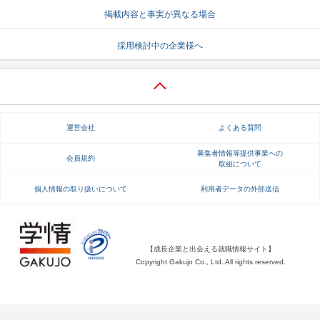
掲載内容と事実が異なる場合
就活支援
就活コラム
採用検討中の企業様へ
就活ノウハウが満載！
お役立ち記事・相談室など
適職診断
就活チャンネル
あなたに合う仕事を診断！
動画で対策講座をチェック
運営会社
よくある質問
就活ニュースペーパー
よくある質問
就活時事ニュースを更新
不明点があればこちら
募集者情報等提供事業への
会員規約
取組について
個人情報の取り扱いについて
利用者データの外部送信
【成長企業と出会える就職情報サイト】
Copyright Gakujo Co., Ltd. All rights reserved.