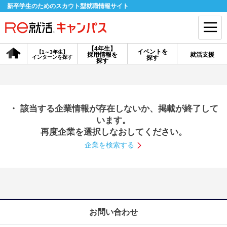
新卒学生のためのスカウト型就職情報サイト
【4年生】
イベントを
【1～3年生】
採用情報を
就活支援
インターンを探す
探す
会員登録
ログイン
探す
会員ID・パスワードを忘れた方はこちら
・ 該当する企業情報が存在しないか、掲載が終了して
探す
います。
再度企業を選択しなおしてください。
企業を検索する
【4年生】
【4年生】
【1～3年生】
採用情報を探す
説明会を探す
インターンを探す
イベントを探す
スカウト
お知らせ
お問い合わせ
就活ノウハウ・サポート