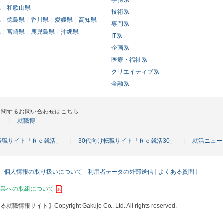
事務系
県
和歌山県
技術系
県
徳島県
香川県
愛媛県
高知県
専門系
県
宮崎県
鹿児島県
沖縄県
IT系
企画系
医療・福祉系
クリエイティブ系
金融系
に関するお問い合わせはこちら
ス
就職博
転職サイト「Ｒｅ就活」
30代向け転職サイト「Ｒｅ就活30」
就活ニュー
個人情報の取り扱いについて
利用者データの外部送信
よくある質問
事業への取組について
える就職情報サイト】
Copyright Gakujo Co., Ltd. All rights reserved.