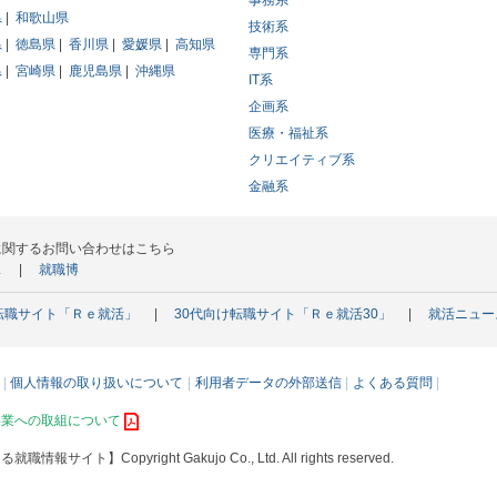
事務系
県
和歌山県
技術系
県
徳島県
香川県
愛媛県
高知県
専門系
県
宮崎県
鹿児島県
沖縄県
IT系
企画系
医療・福祉系
クリエイティブ系
金融系
に関するお問い合わせはこちら
ス
就職博
転職サイト「Ｒｅ就活」
30代向け転職サイト「Ｒｅ就活30」
就活ニュー
個人情報の取り扱いについて
利用者データの外部送信
よくある質問
事業への取組について
える就職情報サイト】
Copyright Gakujo Co., Ltd. All rights reserved.