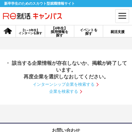
新卒学生のためのスカウト型就職情報サイト
【4年生】
イベントを
【1～3年生】
採用情報を
就活支援
インターンを探す
探す
会員登録
ログイン
探す
会員ID・パスワードを忘れた方はこちら
・ 該当する企業情報が存在しないか、掲載が終了して
探す
います。
再度企業を選択しなおしてください。
インターンシップ企業を検索する
【4年生】
【4年生】
【1～3年生】
採用情報を探す
説明会を探す
インターンを探す
企業を検索する
イベントを探す
スカウト
お知らせ
就活ノウハウ・サポート
お問い合わせ