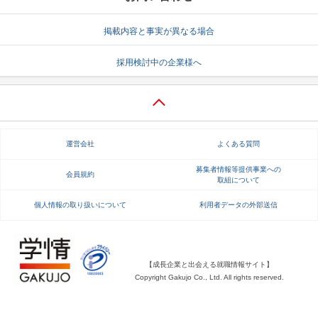
就活支援
就活コラム
掲載内容と事実が異なる場合
就活ノウハウが満載！
お役立ち記事・相談室など
採用検討中の企業様へ
適職診断
就活チャンネル
あなたに合う仕事を診断！
動画で対策講座をチェック
就活ニュースペーパー
よくある質問
運営会社
よくある質問
就活時事ニュースを更新
不明点があればこちら
募集者情報等提供事業への
会員規約
取組について
個人情報の取り扱いについて
利用者データの外部送信
【成長企業と出会える就職情報サイト】
Copyright Gakujo Co., Ltd. All rights reserved.