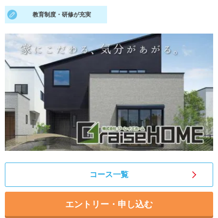
教育制度・研修が充実
就活支援
就活コラム
就活ノウハウが満載！
お役立ち記事・相談室など
適職診断
就活チャンネル
あなたに合う仕事を診断！
動画で対策講座をチェック
就活ニュースペーパー
よくある質問
就活時事ニュースを更新
不明点があればこちら
コース一覧
エントリー・申し込む