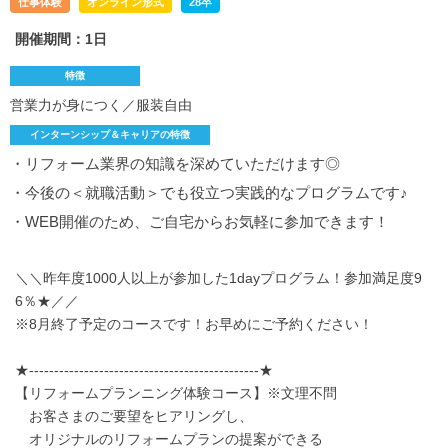
仕事体験
オンライン形式
28卒
開催期間：1日
特徴
営業力が身につく／服装自由
インターンシップ＆キャリアの特徴
・リフォーム業界の知識を深めていただけます◎
・今後の＜就職活動＞でも役立つ実践的なプログラムです♪
・WEB開催のため、ご自宅からお気軽に参加できます！
＼＼昨年度1000人以上が参加した1dayプログラム！参加満足度9
6％★／／
※8月終了予定のコースです！お早めにご予約ください！
★----------------------------------------------★
【リフォームプランニング体験コース】※文理不問
お客さまのご要望をヒアリングし、
オリジナルのリフォームプランの提案ができる