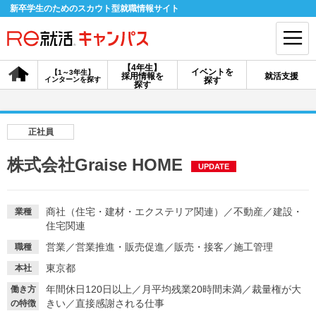
新卒学生のためのスカウト型就職情報サイト
【4年生】
イベントを
【1～3年生】
採用情報を
就活支援
インターンを探す
探す
会員登録
ログイン
探す
会員ID・パスワードを忘れた方はこちら
正社員
探す
株式会社Graise HOME
UPDATE
【4年生】
【4年生】
【1～3年生】
採用情報を探す
説明会を探す
インターンを探す
商社（住宅・建材・エクステリア関連）
／
不動産
／
建設・
業種
住宅関連
営業
／
営業推進・販売促進
／
販売・接客
／
施工管理
職種
イベントを探す
スカウト
お知らせ
東京都
本社
年間休日120日以上
／
月平均残業20時間未満
／
裁量権が大
働き方
きい
／
直接感謝される仕事
就活ノウハウ・サポート
の特徴