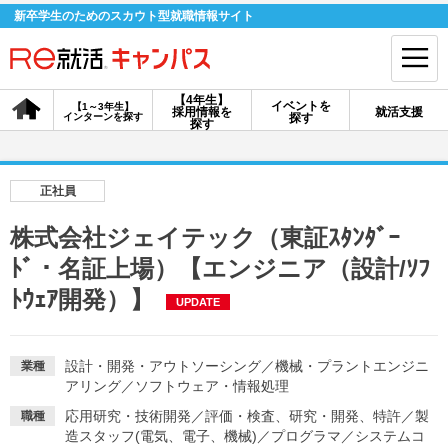
新卒学生のためのスカウト型就職情報サイト
【4年生】
イベントを
【1～3年生】
採用情報を
就活支援
インターンを探す
探す
会員登録
ログイン
探す
会員ID・パスワードを忘れた方はこちら
正社員
探す
株式会社ジェイテック（東証ｽﾀﾝﾀﾞｰ
ﾄﾞ・名証上場）【エンジニア（設計/ｿﾌ
【4年生】
【4年生】
【1～3年生】
ﾄｳｪｱ開発）】
採用情報を探す
説明会を探す
インターンを探す
UPDATE
設計・開発・アウトソーシング
／
機械・プラントエンジニ
業種
イベントを探す
スカウト
お知らせ
アリング
／
ソフトウェア・情報処理
応用研究・技術開発
／
評価・検査、研究・開発、特許
／
製
職種
就活ノウハウ・サポート
造スタッフ(電気、電子、機械)
／
プログラマ
／
システムコ