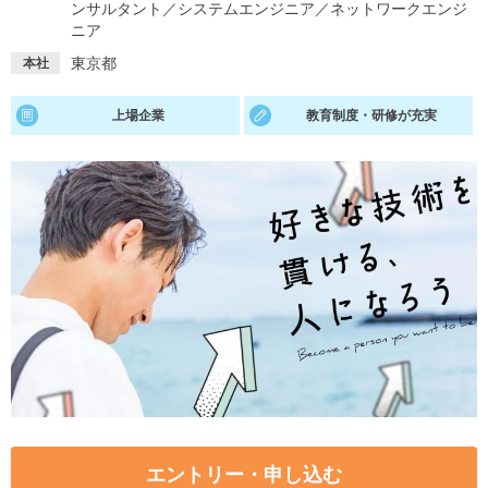
ンサルタント
／
システムエンジニア
／
ネットワークエンジ
ニア
就活支援
就活コラム
東京都
本社
就活ノウハウが満載！
お役立ち記事・相談室など
上場企業
教育制度・研修が充実
適職診断
就活チャンネル
あなたに合う仕事を診断！
動画で対策講座をチェック
就活ニュースペーパー
よくある質問
就活時事ニュースを更新
不明点があればこちら
エントリー・申し込む