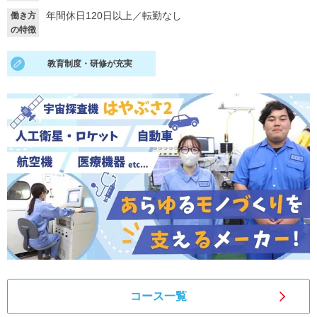
年間休日120日以上
／
転勤なし
働き方
就活支援
就活コラム
の特徴
就活ノウハウが満載！
お役立ち記事・相談室など
教育制度・研修が充実
適職診断
就活チャンネル
あなたに合う仕事を診断！
動画で対策講座をチェック
就活ニュースペーパー
よくある質問
就活時事ニュースを更新
不明点があればこちら
コース一覧