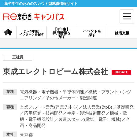
新卒学生のためのスカウト型就職情報サイト
【4年生】
イベントを
【1～3年生】
採用情報を
就活支援
インターンを探す
探す
会員登録
ログイン
探す
会員ID・パスワードを忘れた方はこちら
正社員
探す
東成エレクトロビーム株式会社
UPDATE
【4年生】
【4年生】
【1～3年生】
採用情報を探す
説明会を探す
インターンを探す
電気機器・電子機器・半導体関連
／
機械・プラントエンジ
業種
ニアリング
／
その他メーカー・製造関連
営業
／
ルート営業(得意先中心)
／
法人営業(BtoB)
／
基礎研究
職種
イベントを探す
／
応用研究・技術開発
スカウト
／
生産・製造技術開発
／
お知らせ
機械・電
機・電子機器設計
／
製造スタッフ(電気、電子、機械)
／
企
画・商品開発
就活ノウハウ・サポート
東京都
本社