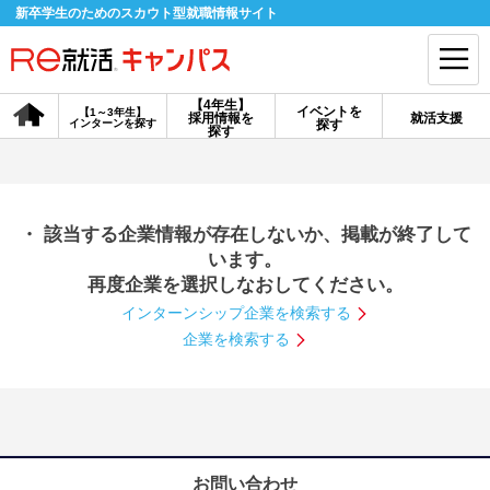
新卒学生のためのスカウト型就職情報サイト
【4年生】
イベントを
【1～3年生】
採用情報を
就活支援
インターンを探す
探す
会員登録
ログイン
探す
会員ID・パスワードを忘れた方はこちら
・ 該当する企業情報が存在しないか、掲載が終了して
探す
います。
再度企業を選択しなおしてください。
インターンシップ企業を検索する
【4年生】
【4年生】
【1～3年生】
採用情報を探す
説明会を探す
インターンを探す
企業を検索する
イベントを探す
スカウト
お知らせ
就活ノウハウ・サポート
お問い合わせ