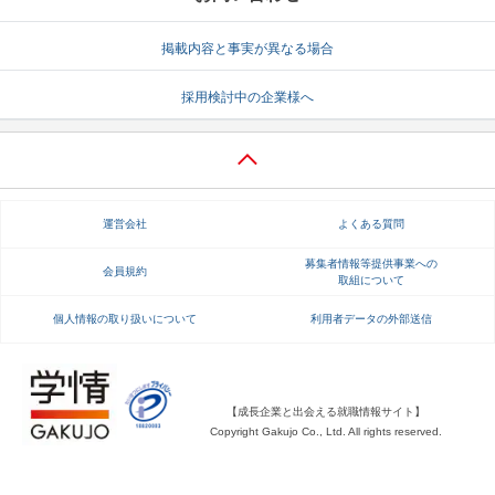
就活支援
就活コラム
掲載内容と事実が異なる場合
就活ノウハウが満載！
お役立ち記事・相談室など
採用検討中の企業様へ
適職診断
就活チャンネル
あなたに合う仕事を診断！
動画で対策講座をチェック
就活ニュースペーパー
よくある質問
運営会社
よくある質問
就活時事ニュースを更新
不明点があればこちら
募集者情報等提供事業への
会員規約
取組について
個人情報の取り扱いについて
利用者データの外部送信
【成長企業と出会える就職情報サイト】
Copyright Gakujo Co., Ltd. All rights reserved.