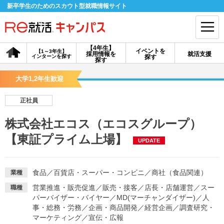
新卒学生のためのスカウト型就職情報サイト
【4年生】
イベントを
【1～3年生】
採用情報を
就活支援
インターンを探す
探す
会員登録
ログイン
探す
大学1,2年生歓迎
会員ID・パスワードを忘れた方はこちら
正社員
探す
株式会社エコス（エコスグループ）
【東証プライム上場】
UPDATE
【4年生】
【4年生】
【1～3年生】
採用情報を探す
説明会を探す
インターンを探す
食品
／
百貨店・スーパー・コンビニ
／
商社（食品関連）
業種
イベントを探す
スカウト
お知らせ
営業推進・販売促進
／
販売・接客
／
店長・店舗運営
／
スー
職種
パーバイザー・バイヤー
／
MD(マーチャンダイザー)
／
人
事・総務・労務
／
企画・商品開発
／
経営企画
／
調査研究・
就活ノウハウ・サポート
マーケティング
／
宣伝・広報