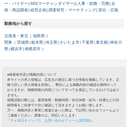
ー・バイヤー
MD(マーチャンダイザー)
人事・総務・労務
企
画・商品開発
経営企画
調査研究・マーケティング
宣伝・広報
勤務地から探す
北海道・東北
福島県
関東
茨城県
栃木県
埼玉県
さいたま市
千葉県
東京都
神奈川
県
横浜市
相模原市
●検索条件及び掲載内容について
本サイトの求人情報は、広告主の責任に基づき情報を掲載しています。正
確で詳しい求人情報を目指し、 弊社による掲載内容の確認を随時行って
おりますが、掲載情報の内容についてすべてを保証しているわけではあり
ません。
就職活動の際には、雇用形態・勤務時間・休日休暇・給与・待遇などの詳
細情報をご自身で十分に確認して頂きますようお願い致します。
万一、掲載内容と事実に相違があった際は、下記問い合わせフォームより
ご連絡ください。調査の上、対応いたします。
「
Ｒｅ就活キャンパス お問い合わせフォーム(質問箱)
」