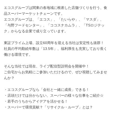
エコスグループは関東の各地域に根差した店舗づくりを行う、食
品スーパーマーケットチェーンです。
エコスグループは、「エコス」、「たいらや」、「マスダ」、
「与野フードセンター」、「ココスナカムラ」、「TSロジテッ
ク」からなる企業で成り立っています。
東証プライム上場、設立60周年を迎える当社は安定性も抜群！
社員の平均勤続年数は「13.5年」、福利厚生も充実しており長く
働ける環境です。
そんな当社では現在、ライブ配信型説明会を開催中！
ご自宅からお気軽にご参加いただけるので、ぜひ視聴してみませ
んか？
・エコスグループなら「会社と一緒に成長」できる！
・店頭だけでは分からない、スーパーの様々な仕事をご紹介☆
・若手のうちからアイデアを活かせる！
・スーパーで環境貢献？「リサイクル・ループ」とは？