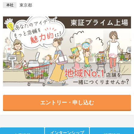
東京都
本社
就活支援
就活コラム
就活ノウハウが満載！
お役立ち記事・相談室など
適職診断
就活チャンネル
あなたに合う仕事を診断！
動画で対策講座をチェック
就活ニュースペーパー
よくある質問
就活時事ニュースを更新
不明点があればこちら
エントリー・申し込む
インターンシップ