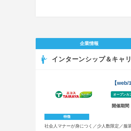
企業情報
インターンシップ＆キャ
【we
オープンカ
開催期間
特徴
社会人マナーが身につく／少人数限定／服装