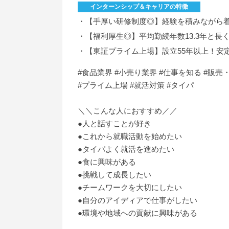
インターンシップ＆キャリアの特徴
・【手厚い研修制度◎】経験を積みながら
・【福利厚生◎】平均勤続年数13.3年と長
・【東証プライム上場】設立55年以上！安
#食品業界 #小売り業界 #仕事を知る #販
#プライム上場 #就活対策 #タイパ
＼＼こんな人におすすめ／／
●人と話すことが好き
●これから就職活動を始めたい
●タイパよく就活を進めたい
●食に興味がある
●挑戦して成長したい
●チームワークを大切にしたい
●自分のアイディアで仕事がしたい
●環境や地域への貢献に興味がある