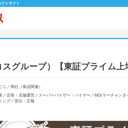
カウトサイト
コスグループ）【東証プライム上
ビニ
／
商社（食品関連）
客
／
店長・店舗運営
／
スーパーバイザー・バイヤー
／
MD(マーチャンダ
ィング
／
宣伝・広報