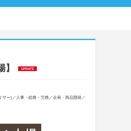
場】
UPDATE
イザー)
／
人事・総務・労務
／
企画・商品開発
／