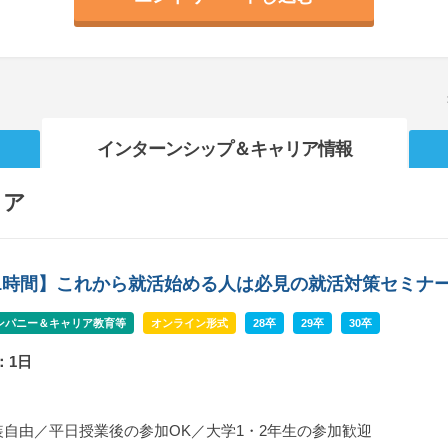
インターンシップ
＆キャリア情報
リア
b/1時間】これから就活始める人は必見の就活対策セミナ
ンパニー＆キャリア教育等
オンライン形式
28卒
29卒
30卒
：1日
自由／平日授業後の参加OK／大学1・2年生の参加歓迎