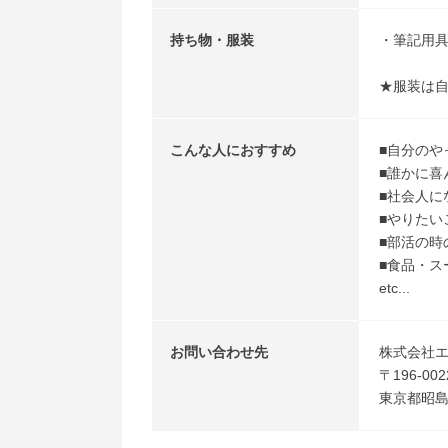
持ち物・服装
・筆記用
★服装は
こんな人におすすめ
■自分のや
■誰かに
■社会人に
■やりた
■部活の時
■食品・ス
etc...
お問い合わせ先
株式会社
〒196-002
東京都昭島市