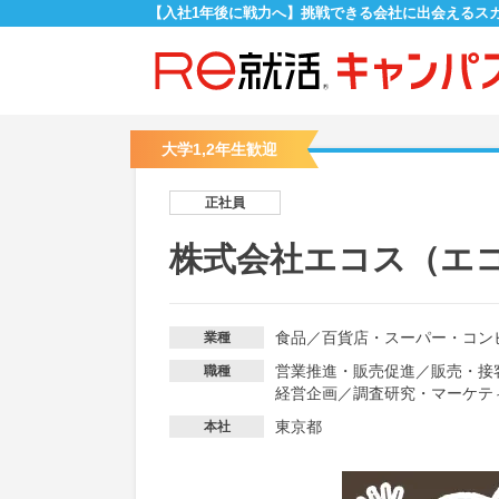
【入社1年後に戦力へ】挑戦できる会社に出会えるス
大学1,2年生歓迎
正社員
株式会社エコス（エ
食品
／
百貨店・スーパー・コン
業種
営業推進・販売促進
／
販売・接
職種
経営企画
／
調査研究・マーケテ
東京都
本社