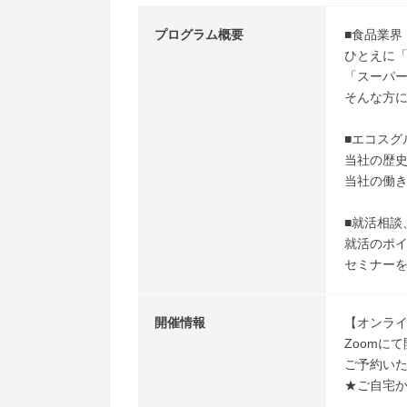
プログラム概要
■食品業界
ひとえに
「スーパ
そんな方
■エコスグ
当社の歴
当社の働
■就活相談
就活のポ
セミナー
開催情報
【オンラ
Zoomに
ご予約いた
★ご自宅