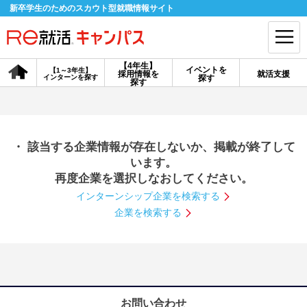
新卒学生のためのスカウト型就職情報サイト
【4年生】
イベントを
【1～3年生】
採用情報を
就活支援
インターンを探す
探す
会員登録
ログイン
探す
会員ID・パスワードを忘れた方はこちら
・ 該当する企業情報が存在しないか、掲載が終了して
探す
います。
再度企業を選択しなおしてください。
インターンシップ企業を検索する
【4年生】
【4年生】
【1～3年生】
採用情報を探す
説明会を探す
インターンを探す
企業を検索する
イベントを探す
スカウト
お知らせ
就活ノウハウ・サポート
お問い合わせ