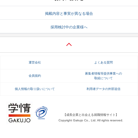
就活支援
就活コラム
掲載内容と事実が異なる場合
就活ノウハウが満載！
お役立ち記事・相談室など
採用検討中の企業様へ
適職診断
就活チャンネル
あなたに合う仕事を診断！
動画で対策講座をチェック
就活ニュースペーパー
よくある質問
運営会社
よくある質問
就活時事ニュースを更新
不明点があればこちら
募集者情報等提供事業への
会員規約
取組について
個人情報の取り扱いについて
利用者データの外部送信
【成長企業と出会える就職情報サイト】
Copyright Gakujo Co., Ltd. All rights reserved.