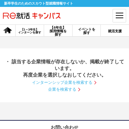
新卒学生のためのスカウト型就職情報サイト
【4年生】
イベントを
【1～3年生】
採用情報を
就活支援
インターンを探す
探す
会員登録
ログイン
探す
会員ID・パスワードを忘れた方はこちら
・ 該当する企業情報が存在しないか、掲載が終了して
探す
います。
再度企業を選択しなおしてください。
インターンシップ企業を検索する
【4年生】
【4年生】
【1～3年生】
採用情報を探す
説明会を探す
インターンを探す
企業を検索する
イベントを探す
スカウト
お知らせ
就活ノウハウ・サポート
お問い合わせ