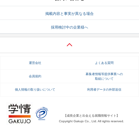
就活支援
就活コラム
掲載内容と事実が異なる場合
就活ノウハウが満載！
お役立ち記事・相談室など
採用検討中の企業様へ
適職診断
就活チャンネル
あなたに合う仕事を診断！
動画で対策講座をチェック
就活ニュースペーパー
よくある質問
運営会社
よくある質問
就活時事ニュースを更新
不明点があればこちら
募集者情報等提供事業への
会員規約
取組について
個人情報の取り扱いについて
利用者データの外部送信
【成長企業と出会える就職情報サイト】
Copyright Gakujo Co., Ltd. All rights reserved.