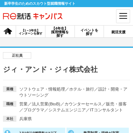
新卒学生のためのスカウト型就職情報サイト
【4年生】
イベントを
【1～3年生】
採用情報を
就活支援
インターンを探す
探す
会員登録
ログイン
探す
会員ID・パスワードを忘れた方はこちら
正社員
探す
ジィ・アンド・ジィ株式会社
【4年生】
【4年生】
【1～3年生】
採用情報を探す
説明会を探す
インターンを探す
ソフトウェア・情報処理
／
ホテル・旅行
／
設計・開発・ア
業種
ウトソーシング
営業
／
法人営業(BtoB)
／
カウンターセールス
／
販売・接客
職種
イベントを探す
／
プログラマ
／
システムエンジニア
スカウト
／
ITコンサルタント
お知らせ
兵庫県
本社
就活ノウハウ・サポート
入社3年以内離職率15％以下