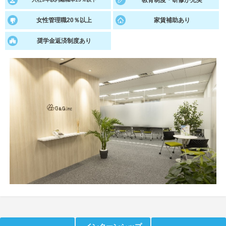
教育制度・研修が充実
就活支援
就活コラム
女性管理職20％以上
家賃補助あり
就活ノウハウが満載！
お役立ち記事・相談室など
奨学金返済制度あり
適職診断
就活チャンネル
あなたに合う仕事を診断！
動画で対策講座をチェック
就活ニュースペーパー
よくある質問
就活時事ニュースを更新
不明点があればこちら