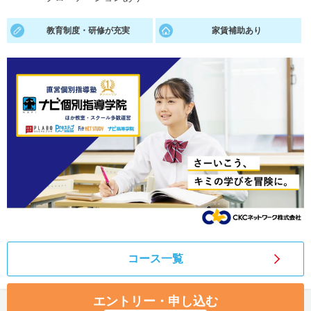
就活支援
就活コラム
教育制度・研修が充実
家賃補助あり
就活ノウハウが満載！
お役立ち記事・相談室など
適職診断
就活チャンネル
あなたに合う仕事を診断！
動画で対策講座をチェック
就活ニュースペーパー
よくある質問
就活時事ニュースを更新
不明点があればこちら
コース一覧
エントリー・申し込む