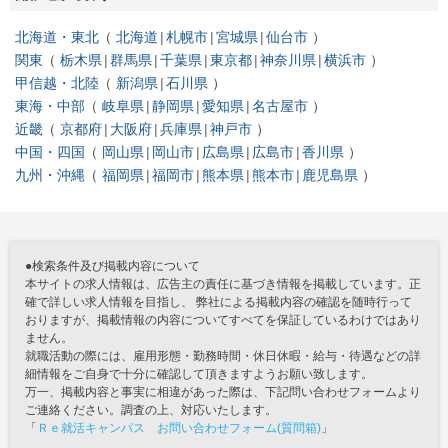
北海道・東北
北海道
札幌市
宮城県
仙台市
関東
栃木県
群馬県
千葉県
東京都
神奈川県
横浜市
甲信越・北陸
新潟県
石川県
東海・中部
岐阜県
静岡県
愛知県
名古屋市
近畿
京都府
大阪府
兵庫県
神戸市
中国・四国
岡山県
岡山市
広島県
広島市
香川県
九州・沖縄
福岡県
福岡市
熊本県
熊本市
鹿児島県
●検索条件及び掲載内容について
本サイトの求人情報は、広告主の責任に基づき情報を掲載しています。正
確で詳しい求人情報を目指し、 弊社による掲載内容の確認を随時行って
おりますが、掲載情報の内容についてすべてを保証しているわけではあり
ません。
就職活動の際には、雇用形態・勤務時間・休日休暇・給与・待遇などの詳
細情報をご自身で十分に確認して頂きますようお願い致します。
万一、掲載内容と事実に相違があった際は、下記問い合わせフォームより
ご連絡ください。調査の上、対応いたします。
「
Ｒｅ就活キャンパス お問い合わせフォーム(質問箱)
」