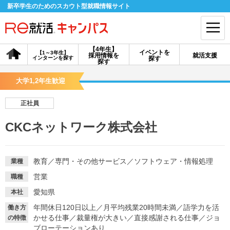
新卒学生のためのスカウト型就職情報サイト
【4年生】
イベントを
【1～3年生】
採用情報を
就活支援
インターンを探す
探す
会員登録
ログイン
探す
大学1,2年生歓迎
会員ID・パスワードを忘れた方はこちら
正社員
探す
CKCネットワーク株式会社
【4年生】
【4年生】
【1～3年生】
採用情報を探す
説明会を探す
インターンを探す
教育
／
専門・その他サービス
／
ソフトウェア・情報処理
業種
営業
職種
イベントを探す
スカウト
お知らせ
愛知県
本社
年間休日120日以上
／
月平均残業20時間未満
／
語学力を活
働き方
かせる仕事
／
裁量権が大きい
／
直接感謝される仕事
／
ジョ
の特徴
就活ノウハウ・サポート
ブローテーションあり