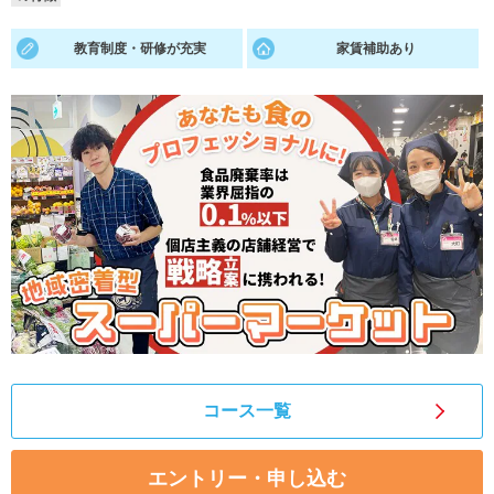
就活支援
就活コラム
教育制度・研修が充実
家賃補助あり
就活ノウハウが満載！
お役立ち記事・相談室など
適職診断
就活チャンネル
あなたに合う仕事を診断！
動画で対策講座をチェック
就活ニュースペーパー
よくある質問
就活時事ニュースを更新
不明点があればこちら
コース一覧
エントリー・申し込む