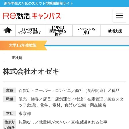
新卒学生のためのスカウト型就職情報サイト
【4年生】
イベントを
【1～3年生】
採用情報を
就活支援
インターンを探す
探す
会員登録
ログイン
探す
大学1,2年生歓迎
会員ID・パスワードを忘れた方はこちら
正社員
探す
株式会社オオゼキ
【4年生】
【4年生】
【1～3年生】
採用情報を探す
説明会を探す
インターンを探す
百貨店・スーパー・コンビニ
／
商社（食品関連）
／
食品
業種
販売・接客
／
店長・店舗運営
／
物流・在庫管理
／
製造スタ
職種
ッフ(医薬、化学、素材、食品)
／
企画・商品開発
イベントを探す
スカウト
お知らせ
東京都
本社
転勤なし
／
裁量権が大きい
／
直接感謝される仕事
働き方
就活ノウハウ・サポート
の特徴