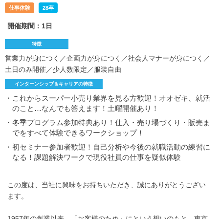
仕事体験
28卒
開催期間：1日
特徴
営業力が身につく／企画力が身につく／社会人マナーが身につく／
土日のみ開催／少人数限定／服装自由
インターンシップ＆キャリアの特徴
・これからスーパー小売り業界を見る方歓迎！オオゼキ、就活
のこと…なんでも答えます！土曜開催あり！
・冬季プログラム参加特典あり！仕入・売り場づくり・販売ま
でをすべて体験できるワークショップ！
・初セミナー参加者歓迎！自己分析や今後の就職活動の練習に
なる！課題解決ワークで現役社員の仕事を疑似体験
この度は、当社に興味をお持ちいただき、誠にありがとうござい
ます。
1957年の創業以来、「お客様のため」にという想いのもと、東京