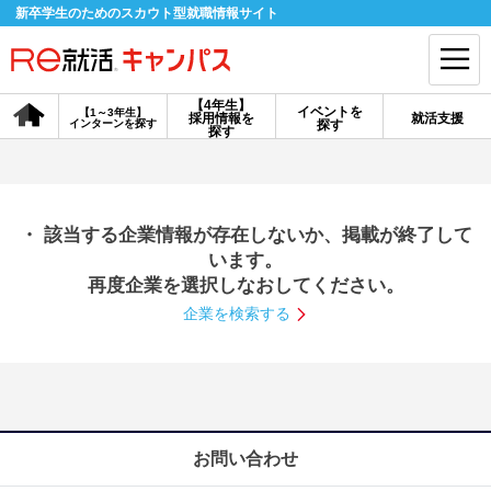
新卒学生のためのスカウト型就職情報サイト
【4年生】
イベントを
【1～3年生】
採用情報を
就活支援
インターンを探す
探す
会員登録
ログイン
探す
会員ID・パスワードを忘れた方はこちら
・ 該当する企業情報が存在しないか、掲載が終了して
探す
います。
再度企業を選択しなおしてください。
企業を検索する
【4年生】
【4年生】
【1～3年生】
採用情報を探す
説明会を探す
インターンを探す
イベントを探す
スカウト
お知らせ
お問い合わせ
就活ノウハウ・サポート