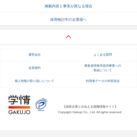
掲載内容と事実が異なる場合
就活支援
就活コラム
採用検討中の企業様へ
就活ノウハウが満載！
お役立ち記事・相談室など
適職診断
就活チャンネル
あなたに合う仕事を診断！
動画で対策講座をチェック
運営会社
よくある質問
就活ニュースペーパー
よくある質問
就活時事ニュースを更新
不明点があればこちら
募集者情報等提供事業への
会員規約
取組について
個人情報の取り扱いについて
利用者データの外部送信
【成長企業と出会える就職情報サイト】
Copyright Gakujo Co., Ltd. All rights reserved.