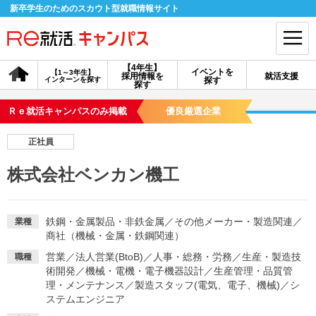
新卒学生のためのスカウト型就職情報サイト
【4年生】
イベントを
【1～3年生】
採用情報を
就活支援
インターンを探す
探す
会員登録
ログイン
探す
Ｒｅ就活キャンパスのみ掲載
優良厳選企業
会員ID・パスワードを忘れた方はこちら
正社員
探す
株式会社ベンカン機工
【4年生】
【4年生】
【1～3年生】
採用情報を探す
説明会を探す
インターンを探す
鉄鋼・金属製品・非鉄金属
／
その他メーカー・製造関連
／
業種
商社（機械・金属・鉄鋼関連）
営業
／
法人営業(BtoB)
／
人事・総務・労務
／
生産・製造技
職種
イベントを探す
スカウト
お知らせ
術開発
／
機械・電機・電子機器設計
／
生産管理・品質管
理・メンテナンス
／
製造スタッフ(電気、電子、機械)
／
シ
ステムエンジニア
就活ノウハウ・サポート