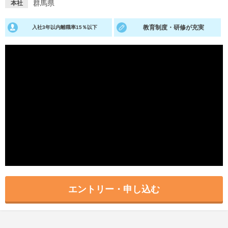
群馬県
本社
就活支援
就活コラム
教育制度・研修が充実
入社3年以内離職率15％以下
就活ノウハウが満載！
お役立ち記事・相談室など
適職診断
就活チャンネル
あなたに合う仕事を診断！
動画で対策講座をチェック
就活ニュースペーパー
よくある質問
就活時事ニュースを更新
不明点があればこちら
エントリー・申し込む