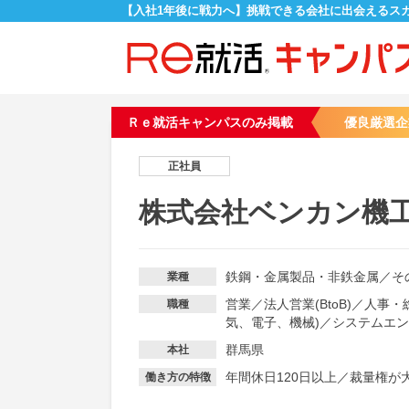
【入社1年後に戦力へ】挑戦できる会社に出会えるス
Ｒｅ就活キャンパスのみ掲載
優良厳選企
正社員
株式会社ベンカン機
鉄鋼・金属製品・非鉄金属
／
そ
業種
営業
／
法人営業(BtoB)
／
人事・
職種
気、電子、機械)
／
システムエン
群馬県
本社
年間休日120日以上
／
裁量権が
働き方の特徴