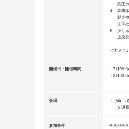
高圧ガス
４．業務
製造検討
先輩社員
５．振り
成果発表
《状況に
開催日・開催時間
・7月08日
・9月03日
会場
・尼崎工場
→（交通費
参加条件
全学部全