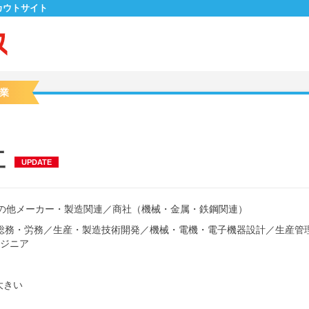
カウトサイト
業
工
UPDATE
の他メーカー・製造関連
／
商社（機械・金属・鉄鋼関連）
総務・労務
／
生産・製造技術開発
／
機械・電機・電子機器設計
／
生産管
ジニア
大きい