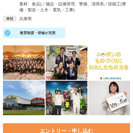
素材、食品)
／
施設・設備管理、警備、清掃系
／
技能工(整
備・製造・土木・電気・工事)
就活支援
就活コラム
兵庫県
本社
就活ノウハウが満載！
お役立ち記事・相談室など
適職診断
就活チャンネル
教育制度・研修が充実
あなたに合う仕事を診断！
動画で対策講座をチェック
就活ニュースペーパー
よくある質問
就活時事ニュースを更新
不明点があればこちら
エントリー・申し込む