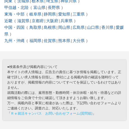
関東
茨城県
栃木県
埼玉県
神奈川県
甲信越・北陸
富山県
長野県
東海・中部
岐阜県
静岡県
愛知県
三重県
近畿
滋賀県
京都府
大阪府
兵庫県
中国・四国
鳥取県
島根県
岡山県
広島県
山口県
香川県
愛媛
県
九州・沖縄
福岡県
佐賀県
熊本県
大分県
●検索条件及び掲載内容について
本サイトの求人情報は、広告主の責任に基づき情報を掲載しています。正
確で詳しい求人情報を目指し、 弊社による掲載内容の確認を随時行って
おりますが、掲載情報の内容についてすべてを保証しているわけではあり
ません。
就職活動の際には、雇用形態・勤務時間・休日休暇・給与・待遇などの詳
細情報をご自身で十分に確認して頂きますようお願い致します。
万一、掲載内容と事実に相違があった際は、下記問い合わせフォームより
ご連絡ください。調査の上、対応いたします。
「
Ｒｅ就活キャンパス お問い合わせフォーム(質問箱)
」