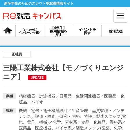
新卒学生のためのスカウト型就職情報サイト
【4年生】
イベントを
【1～3年生】
採用情報を
就活支援
インターンを探す
探す
会員登録
ログイン
探す
会員ID・パスワードを忘れた方はこちら
正社員
探す
三陽工業株式会社【モノづくりエンジ
ニア】
UPDATE
【4年生】
【4年生】
【1～3年生】
採用情報を探す
説明会を探す
インターンを探す
精密機器・計測機器
／
日用品・生活関連機器
／
医薬品・化
業種
粧品・バイオ
イベントを探す
スカウト
お知らせ
機械・電機・電子機器設計
／
生産管理・品質管理・メンテ
職種
ナンス
／
評価・検査、研究・開発、特許
／
製造スタッフ(電
気、電子、機械)
／
化学、素材系
／
食品、化粧品、香料系
／
就活ノウハウ・サポート
医薬品、医療機器、バイオ系
／
製造スタッフ(医薬、化学、